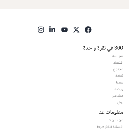
ns in new window
360 في نقرة واحدة
سياسة
اقتصاد
مجتمع
ثقافة
ميديا
Opens in new window
رياضة
مشاهير
دولي
معلومات عنا
من نحن ؟
الأسئلة الأكثر طرحا