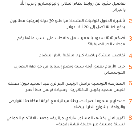
تفاصيل مثيرة عن روابط نظام الملالي والبوليساريو وحزب الله
والجزائر
2
تأشيرة الدخول للولايات المتحدة: مواطنو 30 دولة إفريقية مطالبون
بدفع كفالة تصل إلى 20 ألف دولار
3
أضخم ثلاثة سدود بالمغرب: هل حافظت على نسب ملئها رغم
موجات الحر الصيفية؟
4
تفاصيل منشأة رياضية كبرى مرتقبة بالدار البيضاء
5
حرب الأرقام تعمق أزمة سبتة وتضع إسبانيا في مواجهة التضارب
المؤسساتي
6
المعارضة التونسية تراسل الرئيس الجزائري عبد المجيد تبون: دعمك
لقيس سعيد يكرس الدكتاتورية.. وسيادة تونس خط أحمر
7
«مطارِدو سموم الصيف».. رحلة ميدانية مع فرقة لمكافحة القوارض
والزواحف بشوارع الدار البيضاء
8
تقرير أمني يكشف المستور: «أيادي جزائرية» وجهت الاقتحام الجماعي
لسبتة ومليلية عبر «غرفة قيادة رقمية»