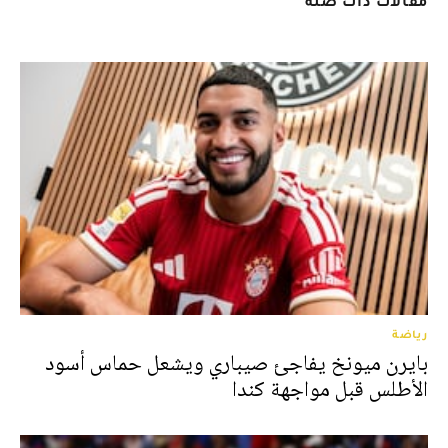
مقالات ذات صلة
رياضة
بايرن ميونخ يفاجئ صيباري ويشعل حماس أسود
الأطلس قبل مواجهة كندا