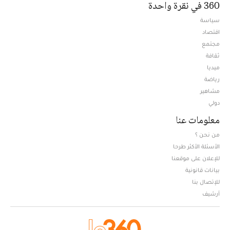
360 في نقرة واحدة
سياسة
اقتصاد
مجتمع
ثقافة
ميديا
Opens in new window
رياضة
مشاهير
دولي
معلومات عنا
من نحن ؟
الأسئلة الأكثر طرحا
للإعلان على موقعنا
بيانات قانونية
للإتصال بنا
أرشيف