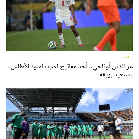
رياضة
عز الدين أوناحي.. أحد مفاتيح لعب «أسود الأطلس»
يستعيد بريقه