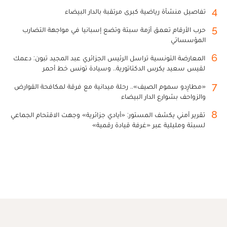
4
تفاصيل منشأة رياضية كبرى مرتقبة بالدار البيضاء
5
حرب الأرقام تعمق أزمة سبتة وتضع إسبانيا في مواجهة التضارب
المؤسساتي
6
المعارضة التونسية تراسل الرئيس الجزائري عبد المجيد تبون: دعمك
لقيس سعيد يكرس الدكتاتورية.. وسيادة تونس خط أحمر
7
«مطارِدو سموم الصيف».. رحلة ميدانية مع فرقة لمكافحة القوارض
والزواحف بشوارع الدار البيضاء
8
تقرير أمني يكشف المستور: «أيادي جزائرية» وجهت الاقتحام الجماعي
لسبتة ومليلية عبر «غرفة قيادة رقمية»