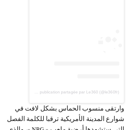
Une publication partagée par Le360 (@le360fr)
وارتقى منسوب الحماس بشكل لافت في
شوارع المدينة الأمريكية ترقبا للكلمة الفصل
التي ستشهدها أرضية ملعب « NRG »، والذي