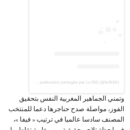
Une publication partagée par Le360 (@le360fr)
وتمني الجماهير المغربية النفس بتحقيق
الفوز، مواصلة صدح حناجرها دعما للمنتخب
المصنف سادسا عالميا في ترتيب « فيفا »،
في لحظة تلاحم حقيقية بين مغاربة تقاطروا