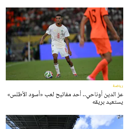
رياضة
عز الدين أوناحي.. أحد مفاتيح لعب «أسود الأطلس»
يستعيد بريقه