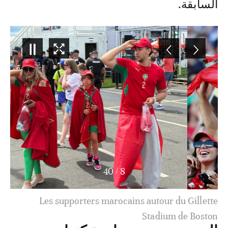
السابقة.
40
/
8
Les supporters marocains autour du Gillette
Stadium de Boston