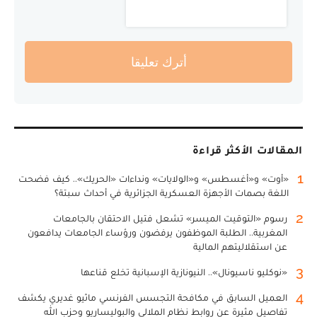
أترك تعليقا
المقالات الأكثر قراءة
1
«أوت» و«أغسطس» و«الولايات» ونداءات «الحريك».. كيف فضحت
اللغة بصمات الأجهزة العسكرية الجزائرية في أحداث سبتة؟
2
رسوم «التوقيت الميسر» تشعل فتيل الاحتقان بالجامعات
المغربية.. الطلبة الموظفون يرفضون ورؤساء الجامعات يدافعون
عن استقلاليتهم المالية
3
«نوكليو ناسيونال».. النيونازية الإسبانية تخلع قناعها
4
العميل السابق في مكافحة التجسس الفرنسي ماثيو غديري يكشف
تفاصيل مثيرة عن روابط نظام الملالي والبوليساريو وحزب الله