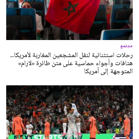
مجتمع
رحلات استثنائية لنقل المشجعين المغاربة لأمريكا..
هتافات وأجواء حماسية على متن طائرة «لارام»
المتوجهة إلى أمريكا