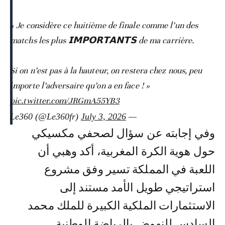
« Je considère ce huitième de finale comme l’un des
matchs les plus 𝗜𝗠𝗣𝗢𝗥𝗧𝗔𝗡𝗧𝗦 de ma carrière.
Si on n’est pas à la hauteur, on restera chez nous, peu
importe l’adversaire qu’on a en face ! »
pic.twitter.com/JRGmA55YB3
July 3, 2026
— Le360 (@Le360fr)
وفي إجابته عن سؤال لصحفي مكسيكي
حول هوية الكرة المغربية، أكد وهبي أن
اللعبة في المملكة تسير وفق مشروع
استراتيجي طويل الأمد مستند إلى
الاستثمارات الملكية الكبيرة للملك محمد
السادس للنهوض بالرياضة الوطنية.