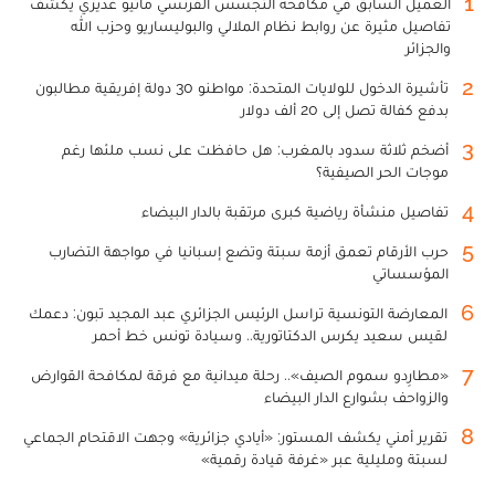
1
العميل السابق في مكافحة التجسس الفرنسي ماثيو غديري يكشف
تفاصيل مثيرة عن روابط نظام الملالي والبوليساريو وحزب الله
والجزائر
2
تأشيرة الدخول للولايات المتحدة: مواطنو 30 دولة إفريقية مطالبون
بدفع كفالة تصل إلى 20 ألف دولار
3
أضخم ثلاثة سدود بالمغرب: هل حافظت على نسب ملئها رغم
موجات الحر الصيفية؟
4
تفاصيل منشأة رياضية كبرى مرتقبة بالدار البيضاء
5
حرب الأرقام تعمق أزمة سبتة وتضع إسبانيا في مواجهة التضارب
المؤسساتي
6
المعارضة التونسية تراسل الرئيس الجزائري عبد المجيد تبون: دعمك
لقيس سعيد يكرس الدكتاتورية.. وسيادة تونس خط أحمر
7
«مطارِدو سموم الصيف».. رحلة ميدانية مع فرقة لمكافحة القوارض
والزواحف بشوارع الدار البيضاء
8
تقرير أمني يكشف المستور: «أيادي جزائرية» وجهت الاقتحام الجماعي
لسبتة ومليلية عبر «غرفة قيادة رقمية»