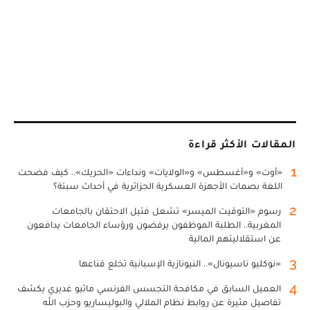
المقالات الأكثر قراءة
1
«أوت» و«أغسطس» و«الولايات» ونداءات «الحريك».. كيف فضحت
اللغة بصمات الأجهزة العسكرية الجزائرية في أحداث سبتة؟
2
رسوم «التوقيت الميسر» تشعل فتيل الاحتقان بالجامعات
المغربية.. الطلبة الموظفون يرفضون ورؤساء الجامعات يدافعون
عن استقلاليتهم المالية
3
«نوكليو ناسيونال».. النيونازية الإسبانية تخلع قناعها
4
العميل السابق في مكافحة التجسس الفرنسي ماثيو غديري يكشف
تفاصيل مثيرة عن روابط نظام الملالي والبوليساريو وحزب الله