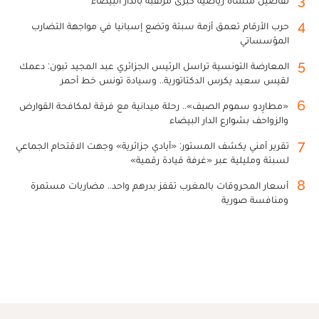
4
حرب الأرقام تعمق أزمة سبتة وتضع إسبانيا في مواجهة التضارب
المؤسساتي
5
المعارضة التونسية تراسل الرئيس الجزائري عبد المجيد تبون: دعمك
لقيس سعيد يكرس الدكتاتورية.. وسيادة تونس خط أحمر
6
«مطارِدو سموم الصيف».. رحلة ميدانية مع فرقة لمكافحة القوارض
والزواحف بشوارع الدار البيضاء
7
تقرير أمني يكشف المستور: «أيادي جزائرية» وجهت الاقتحام الجماعي
لسبتة ومليلية عبر «غرفة قيادة رقمية»
8
أسعار المحروقات بالمغرب تقفز بدرهم واحد.. مضاربات مستمرة
ومنافسة صورية