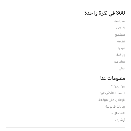
360 في نقرة واحدة
سياسة
اقتصاد
مجتمع
ثقافة
ميديا
Opens in new window
رياضة
مشاهير
دولي
معلومات عنا
من نحن ؟
الأسئلة الأكثر طرحا
للإعلان على موقعنا
بيانات قانونية
للإتصال بنا
أرشيف