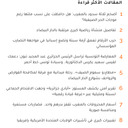
المقالات الأكثر قراءة
1
أضخم ثلاثة سدود بالمغرب: هل حافظت على نسب ملئها رغم
موجات الحر الصيفية؟
2
تفاصيل منشأة رياضية كبرى مرتقبة بالدار البيضاء
3
حرب الأرقام تعمق أزمة سبتة وتضع إسبانيا في مواجهة التضارب
المؤسساتي
4
المعارضة التونسية تراسل الرئيس الجزائري عبد المجيد تبون: دعمك
لقيس سعيد يكرس الدكتاتورية.. وسيادة تونس خط أحمر
5
«مطارِدو سموم الصيف».. رحلة ميدانية مع فرقة لمكافحة القوارض
والزواحف بشوارع الدار البيضاء
6
تقرير أمني يكشف المستور: «أيادي جزائرية» وجهت الاقتحام الجماعي
لسبتة ومليلية عبر «غرفة قيادة رقمية»
7
أسعار المحروقات بالمغرب تقفز بدرهم واحد.. مضاربات مستمرة
ومنافسة صورية
8
تغييرات كبرى في تأشيرات الولايات المتحدة الأمريكية بإفريقيا