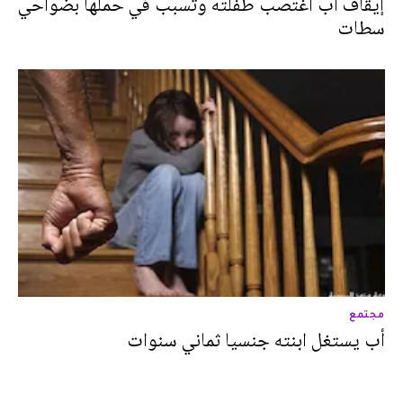
إيقاف أب اغتصب طفلته وتسبب في حملها بضواحي
سطات
مجتمع
أب يستغل ابنته جنسيا ثماني سنوات