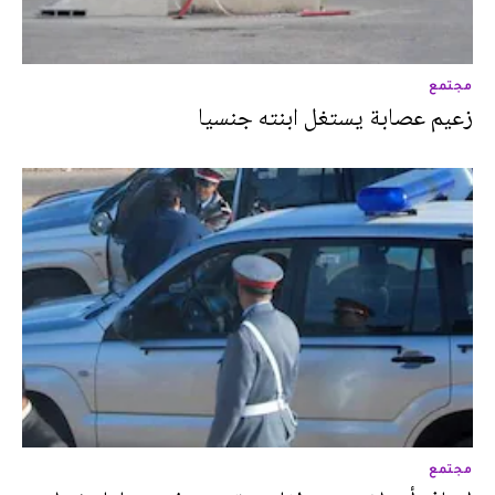
مجتمع
زعيم عصابة يستغل ابنته جنسيا
مجتمع