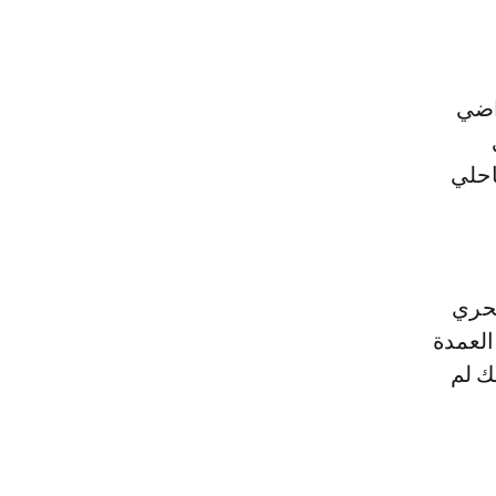
اضي
احلي
بحري
العمدة
ك لم