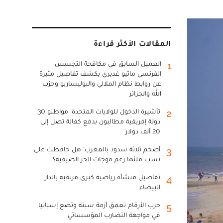
المقالات الأكثر قراءة
العميل السابق في مكافحة التجسس
1
الفرنسي ماثيو غديري يكشف تفاصيل مثيرة
عن روابط نظام الملالي والبوليساريو وحزب
الله والجزائر
تأشيرة الدخول للولايات المتحدة: مواطنو 30
2
دولة إفريقية مطالبون بدفع كفالة تصل إلى
20 ألف دولار
أضخم ثلاثة سدود بالمغرب: هل حافظت على
3
نسب ملئها رغم موجات الحر الصيفية؟
تفاصيل منشأة رياضية كبرى مرتقبة بالدار
4
البيضاء
حرب الأرقام تعمق أزمة سبتة وتضع إسبانيا
5
في مواجهة التضارب المؤسساتي