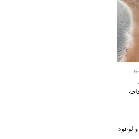
بع
اجة
 والوعود
ل