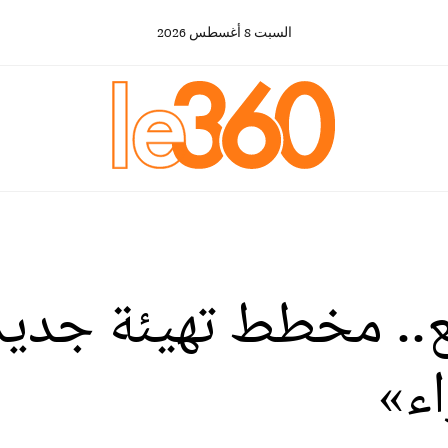
السبت
8
أغسطس
2026
.. مخطط تهيئة جديد
ء»