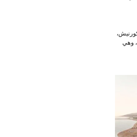
كورنيش،
، وهي