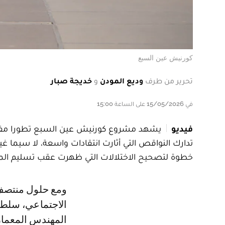
كورنيش عين السبع
تحرير من طرف
وديع المودن
و
خديجة صبار
في 15/05/2026 على الساعة 15:00
فيديو
يشهد مشروع كورنيش عين السبع تطورا مفاجئا
تدارك النواقص التي أثارت انتقادات واسعة، لا سيما غ
خطوة لتصحيح الاختلالات التي ظهرت عقب تسليم المش
ومع حلول منتصف عام 2025، تفجرت موجة من الجدل عبر منصات التواصل
الاجتماعي، سلطت
المهندس المعمار