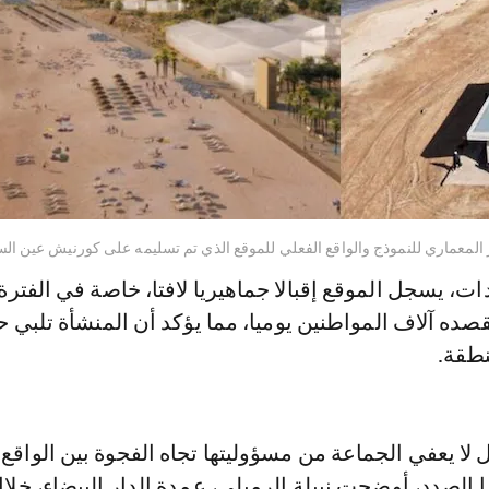
المعماري للنموذج والواقع الفعلي للموقع الذي تم تسليمه على كورنيش عين الس
دات، يسجل الموقع إقبالا جماهيريا لافتا، خاصة في الفترة
صده آلاف المواطنين يوميا، مما يؤكد أن المنشأة تلبي ح
طقة.
ل لا يعفي الجماعة من مسؤوليتها تجاه الفجوة بين الواقع
 الصدد، أوضحت نبيلة الرميلي، عمدة الدار البيضاء، خلا