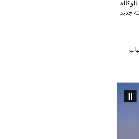
الوكالة
طط تهيئة جديد
باب