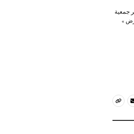
ر جمعية
رض »