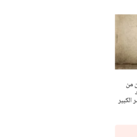
 من
 الكبير