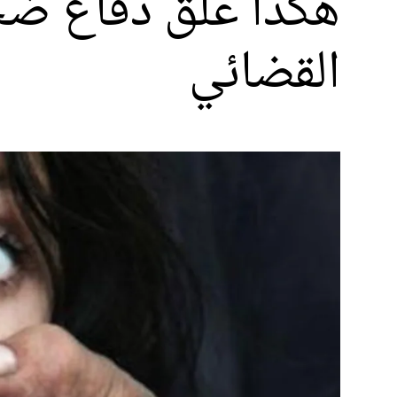
هكذا علق دفاع ضح
القضائي