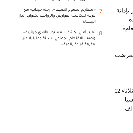
«مطارِدو سموم الصيف».. رحلة ميدانية مع
7
فرقة لمكافحة القوارض والزواحف بشوارع الدار
ه
البيضاء
ام».
تقرير أمني يكشف المستور: «أيادي جزائرية»
8
وجهت الاقتحام الجماعي لسبتة ومليلية عبر
«غرفة قيادة رقمية»
 تعرضت
هذا وقضت غرفة الجنايات الابتدائية بمحكمة الاستئناف بالجديدة، أمس الثلاثاء 12
سيا
يل الجديدة »، بـ 20 سنة سجنا نافذا وغرامة مالية 50 ألف