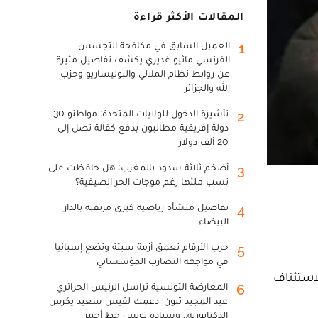
المقالات الأكثر قراءة
العميل السابق في مكافحة التجسس
1
الفرنسي ماثيو غديري يكشف تفاصيل مثيرة
عن روابط نظام الملالي والبوليساريو وحزب
الله والجزائر
تأشيرة الدخول للولايات المتحدة: مواطنو 30
2
دولة إفريقية مطالبون بدفع كفالة تصل إلى
20 ألف دولار
أضخم ثلاثة سدود بالمغرب: هل حافظت على
3
نسب ملئها رغم موجات الحر الصيفية؟
تفاصيل منشأة رياضية كبرى مرتقبة بالدار
4
البيضاء
حرب الأرقام تعمق أزمة سبتة وتضع إسبانيا
5
في مواجهة التضارب المؤسساتي
لاستئناف
المعارضة التونسية تراسل الرئيس الجزائري
6
عبد المجيد تبون: دعمك لقيس سعيد يكرس
الدكتاتورية.. وسيادة تونس خط أحمر