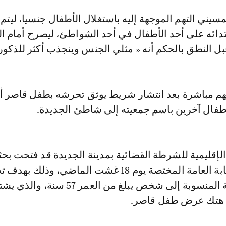
مسيني التهم الموجهة إليه باستغلال الأطفال جنسيا، ليتم
دائه على أحد الأطفال في أحد الشواطئ، ليصرح أمام ا
ل النطق بالحكم أنه « مثلي الجنس وينجذب أكثر للذكور 
تهم مباشرة بعد انتشار شريط يوثق تحرشه بطفل قاصر أث
فال آخرين باسم جمعيته إلى شاطئ الجديدة.
إقليمية للشرطة القضائية بمدينة الجديدة قد فتحت بحثا
تحت إشراف النيابة العامة المختصة يوم 18 غشت الماضي، وذلك ب
الأفعال الإجرامية المنسوبة إلى شخص يبلغ من العمر 57 
 هتك عرض طفل قاصر.