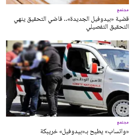
مجتمع
قضية «بيدوفيل الجديدة».. قاضي التحقيق ينهي
التحقيق التفصيلي
مجتمع
«واتساب» يطيح بـ«بيدوفيل» خريبكة