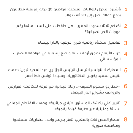
1
تأشيرة الدخول للولايات المتحدة: مواطنو 30 دولة إفريقية مطالبون
بدفع كفالة تصل إلى 20 ألف دولار
2
أضخم ثلاثة سدود بالمغرب: هل حافظت على نسب ملئها رغم
موجات الحر الصيفية؟
3
تفاصيل منشأة رياضية كبرى مرتقبة بالدار البيضاء
4
حرب الأرقام تعمق أزمة سبتة وتضع إسبانيا في مواجهة التضارب
المؤسساتي
5
المعارضة التونسية تراسل الرئيس الجزائري عبد المجيد تبون: دعمك
لقيس سعيد يكرس الدكتاتورية.. وسيادة تونس خط أحمر
6
«مطارِدو سموم الصيف».. رحلة ميدانية مع فرقة لمكافحة القوارض
والزواحف بشوارع الدار البيضاء
7
تقرير أمني يكشف المستور: «أيادي جزائرية» وجهت الاقتحام الجماعي
لسبتة ومليلية عبر «غرفة قيادة رقمية»
8
أسعار المحروقات بالمغرب تقفز بدرهم واحد.. مضاربات مستمرة
ومنافسة صورية