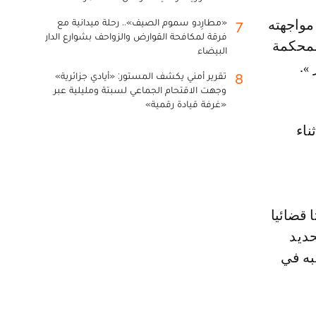
«مطارِدو سموم الصيف».. رحلة ميدانية مع
7
فرقة لمكافحة القوارض والزواحف بشوارع الدار
لمحكمة
البيضاء
».
تقرير أمني يكشف المستور: «أيادي جزائرية»
8
وجهت الاقتحام الجماعي لسبتة ومليلية عبر
«غرفة قيادة رقمية»
ناء
 قضائيا
هدف تحديد
سنة، والذي يشتبه في