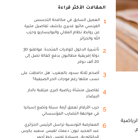
المقالات الأكثر قراءة
العميل السابق في مكافحة التجسس
1
الفرنسي ماثيو غديري يكشف تفاصيل مثيرة
عن روابط نظام الملالي والبوليساريو وحزب
الله والجزائر
تأشيرة الدخول للولايات المتحدة: مواطنو 30
2
دولة إفريقية مطالبون بدفع كفالة تصل إلى
20 ألف دولار
أضخم ثلاثة سدود بالمغرب: هل حافظت على
3
نسب ملئها رغم موجات الحر الصيفية؟
تفاصيل منشأة رياضية كبرى مرتقبة بالدار
4
البيضاء
حرب الأرقام تعمق أزمة سبتة وتضع إسبانيا
5
في مواجهة التضارب المؤسساتي
، بإدانة رئيس الجمعية الرياضية
المعارضة التونسية تراسل الرئيس الجزائري
6
عبد المجيد تبون: دعمك لقيس سعيد يكرس
الدكتاتورية.. وسيادة تونس خط أحمر