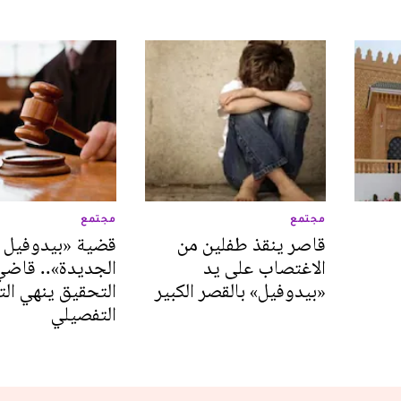
مجتمع
مجتمع
قاصر ينقذ طفلين من
قضية «بيدوفيل
الاغتصاب على يد
الجديدة».. قاضي
«بيدوفيل» بالقصر الكبير
التحقيق ينهي ال
التفصيلي