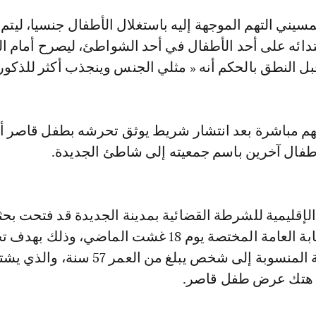
دائه على أحد الأطفال في أحد الشواطئ، ليصرح أمام ا
ل النطق بالحكم أنه « مثلي الجنس وينجذب أكثر للذكور 
تهم مباشرة بعد انتشار شريط يوثق تحرشه بطفل قاصر أث
فال آخرين باسم جمعيته إلى شاطئ الجديدة.
إقليمية للشرطة القضائية بمدينة الجديدة قد فتحت بحثا
تحت إشراف النيابة العامة المختصة يوم 18 غشت الماضي، وذلك ب
الأفعال الإجرامية المنسوبة إلى شخص يبلغ من العمر 57 
 هتك عرض طفل قاصر.