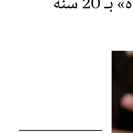
محكمة الجنايات تدين «بيدوفيل الجديدة» بـ 20 سنة