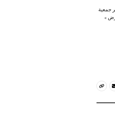
ر جمعية
رض »