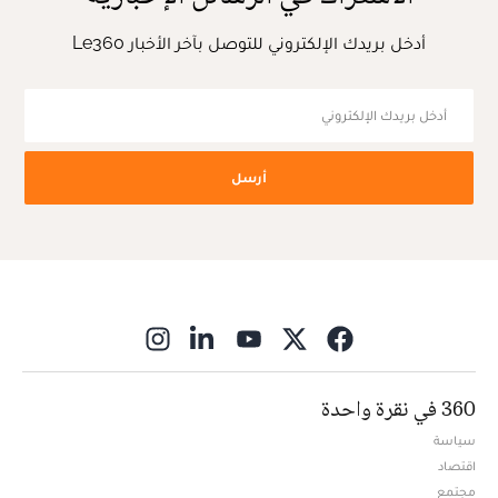
أدخل بريدك الإلكتروني للتوصل بآخر الأخبار Le360
أرسل
ns in new window
360 في نقرة واحدة
سياسة
اقتصاد
مجتمع