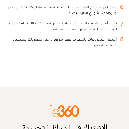
6
«مطارِدو سموم الصيف».. رحلة ميدانية مع فرقة لمكافحة القوارض
والزواحف بشوارع الدار البيضاء
7
تقرير أمني يكشف المستور: «أيادي جزائرية» وجهت الاقتحام الجماعي
لسبتة ومليلية عبر «غرفة قيادة رقمية»
8
أسعار المحروقات بالمغرب تقفز بدرهم واحد.. مضاربات مستمرة
ومنافسة صورية
الاشتراك في الرسائل الإخبارية