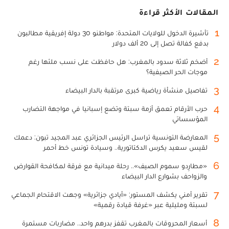
المقالات الأكثر قراءة
1
تأشيرة الدخول للولايات المتحدة: مواطنو 30 دولة إفريقية مطالبون
بدفع كفالة تصل إلى 20 ألف دولار
2
أضخم ثلاثة سدود بالمغرب: هل حافظت على نسب ملئها رغم
موجات الحر الصيفية؟
3
تفاصيل منشأة رياضية كبرى مرتقبة بالدار البيضاء
4
حرب الأرقام تعمق أزمة سبتة وتضع إسبانيا في مواجهة التضارب
المؤسساتي
5
المعارضة التونسية تراسل الرئيس الجزائري عبد المجيد تبون: دعمك
لقيس سعيد يكرس الدكتاتورية.. وسيادة تونس خط أحمر
6
«مطارِدو سموم الصيف».. رحلة ميدانية مع فرقة لمكافحة القوارض
والزواحف بشوارع الدار البيضاء
7
تقرير أمني يكشف المستور: «أيادي جزائرية» وجهت الاقتحام الجماعي
لسبتة ومليلية عبر «غرفة قيادة رقمية»
8
أسعار المحروقات بالمغرب تقفز بدرهم واحد.. مضاربات مستمرة