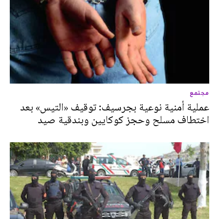
مجتمع
عملية أمنية نوعية بجرسيف: توقيف «التيس» بعد
اختطاف مسلح وحجز كوكايين وبندقية صيد