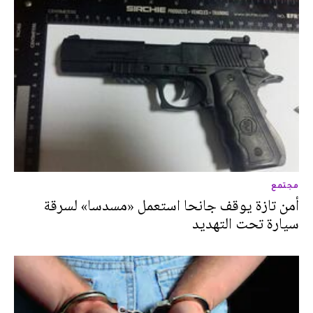
مجتمع
أمن تازة يوقف جانحا استعمل «مسدسا» لسرقة
سيارة تحت التهديد‎