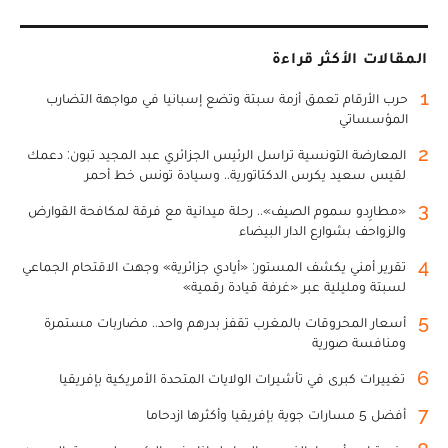
المقالات الأكثر قراءة
1
حرب الأرقام تعمق أزمة سبتة وتضع إسبانيا في مواجهة التضارب
المؤسساتي
2
المعارضة التونسية تراسل الرئيس الجزائري عبد المجيد تبون: دعمك
لقيس سعيد يكرس الدكتاتورية.. وسيادة تونس خط أحمر
3
«مطارِدو سموم الصيف».. رحلة ميدانية مع فرقة لمكافحة القوارض
والزواحف بشوارع الدار البيضاء
4
تقرير أمني يكشف المستور: «أيادي جزائرية» وجهت الاقتحام الجماعي
لسبتة ومليلية عبر «غرفة قيادة رقمية»
5
أسعار المحروقات بالمغرب تقفز بدرهم واحد.. مضاربات مستمرة
ومنافسة صورية
6
تغييرات كبرى في تأشيرات الولايات المتحدة الأمريكية بإفريقيا
7
أفضل 5 مسارات جوية بإفريقيا وأكثرها ازدحاما