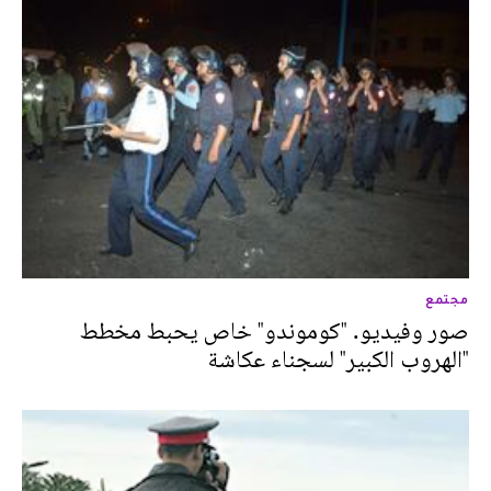
مجتمع
صور وفيديو. "كوموندو" خاص يحبط مخطط
"الهروب الكبير" لسجناء عكاشة