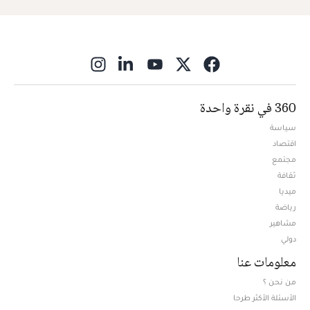
ns in new window
360 في نقرة واحدة
سياسة
اقتصاد
مجتمع
ثقافة
ميديا
Opens in new window
رياضة
مشاهير
دولي
معلومات عنا
من نحن ؟
الأسئلة الأكثر طرحا