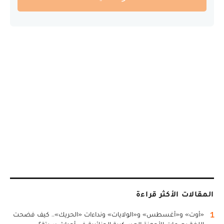
المقالات الأكثر قراءة
1
«أوت» و«أغسطس» و«الولايات» ونداءات «الحريك».. كيف فضحت
اللغة بصمات الأجهزة العسكرية الجزائرية في أحداث سبتة؟