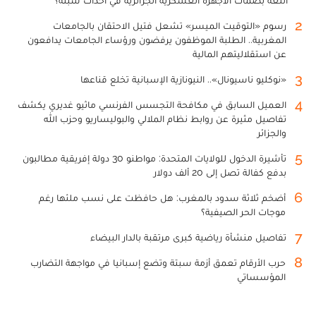
2
رسوم «التوقيت الميسر» تشعل فتيل الاحتقان بالجامعات
المغربية.. الطلبة الموظفون يرفضون ورؤساء الجامعات يدافعون
عن استقلاليتهم المالية
3
«نوكليو ناسيونال».. النيونازية الإسبانية تخلع قناعها
4
العميل السابق في مكافحة التجسس الفرنسي ماثيو غديري يكشف
تفاصيل مثيرة عن روابط نظام الملالي والبوليساريو وحزب الله
والجزائر
5
تأشيرة الدخول للولايات المتحدة: مواطنو 30 دولة إفريقية مطالبون
بدفع كفالة تصل إلى 20 ألف دولار
6
أضخم ثلاثة سدود بالمغرب: هل حافظت على نسب ملئها رغم
موجات الحر الصيفية؟
7
تفاصيل منشأة رياضية كبرى مرتقبة بالدار البيضاء
8
حرب الأرقام تعمق أزمة سبتة وتضع إسبانيا في مواجهة التضارب
المؤسساتي