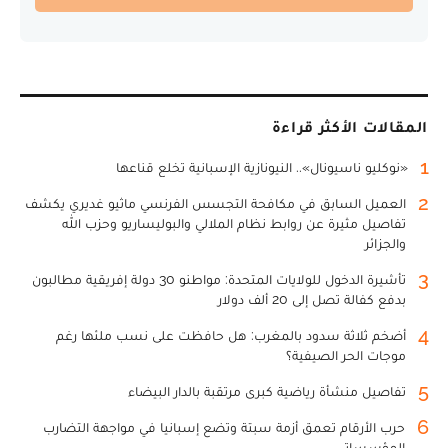
المقالات الأكثر قراءة
1
«نوكليو ناسيونال».. النيونازية الإسبانية تخلع قناعها
2
العميل السابق في مكافحة التجسس الفرنسي ماثيو غديري يكشف
تفاصيل مثيرة عن روابط نظام الملالي والبوليساريو وحزب الله
والجزائر
3
تأشيرة الدخول للولايات المتحدة: مواطنو 30 دولة إفريقية مطالبون
بدفع كفالة تصل إلى 20 ألف دولار
4
أضخم ثلاثة سدود بالمغرب: هل حافظت على نسب ملئها رغم
موجات الحر الصيفية؟
5
تفاصيل منشأة رياضية كبرى مرتقبة بالدار البيضاء
6
حرب الأرقام تعمق أزمة سبتة وتضع إسبانيا في مواجهة التضارب
المؤسساتي