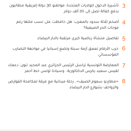
3
تأشيرة الدخول للولايات المتحدة: مواطنو 30 دولة إفريقية مطالبون
بدفع كفالة تصل إلى 20 ألف دولار
4
أضخم ثلاثة سدود بالمغرب: هل حافظت على نسب ملئها رغم
موجات الحر الصيفية؟
5
تفاصيل منشأة رياضية كبرى مرتقبة بالدار البيضاء
6
حرب الأرقام تعمق أزمة سبتة وتضع إسبانيا في مواجهة التضارب
المؤسساتي
7
المعارضة التونسية تراسل الرئيس الجزائري عبد المجيد تبون: دعمك
لقيس سعيد يكرس الدكتاتورية.. وسيادة تونس خط أحمر
8
«مطارِدو سموم الصيف».. رحلة ميدانية مع فرقة لمكافحة القوارض
والزواحف بشوارع الدار البيضاء