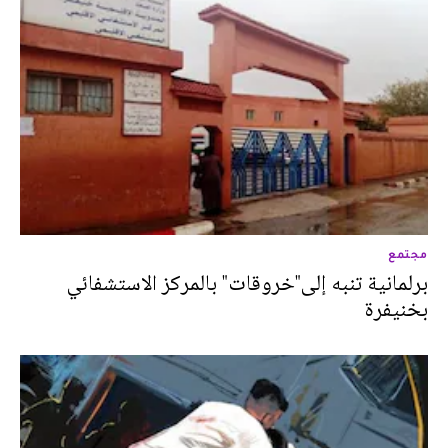
مجتمع
برلمانية تنبه إلى"خروقات" بالمركز الاستشفائي
بخنيفرة