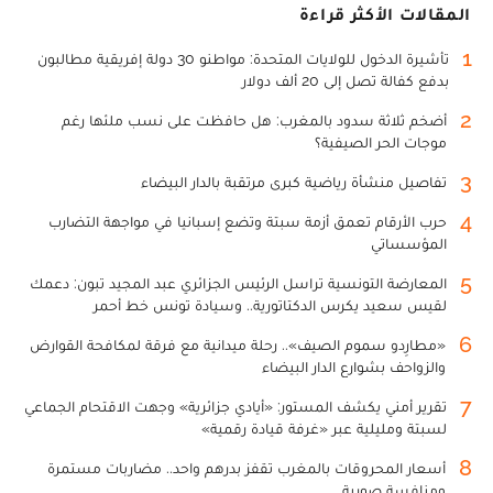
المقالات الأكثر قراءة
1
تأشيرة الدخول للولايات المتحدة: مواطنو 30 دولة إفريقية مطالبون
بدفع كفالة تصل إلى 20 ألف دولار
2
أضخم ثلاثة سدود بالمغرب: هل حافظت على نسب ملئها رغم
موجات الحر الصيفية؟
3
تفاصيل منشأة رياضية كبرى مرتقبة بالدار البيضاء
4
حرب الأرقام تعمق أزمة سبتة وتضع إسبانيا في مواجهة التضارب
المؤسساتي
5
المعارضة التونسية تراسل الرئيس الجزائري عبد المجيد تبون: دعمك
لقيس سعيد يكرس الدكتاتورية.. وسيادة تونس خط أحمر
6
«مطارِدو سموم الصيف».. رحلة ميدانية مع فرقة لمكافحة القوارض
والزواحف بشوارع الدار البيضاء
7
تقرير أمني يكشف المستور: «أيادي جزائرية» وجهت الاقتحام الجماعي
لسبتة ومليلية عبر «غرفة قيادة رقمية»
8
أسعار المحروقات بالمغرب تقفز بدرهم واحد.. مضاربات مستمرة
ومنافسة صورية