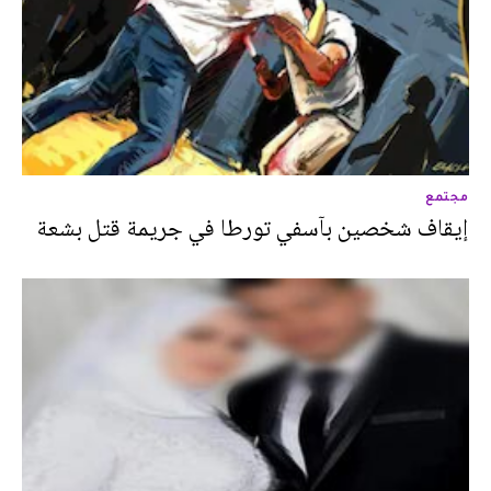
مجتمع
إيقاف شخصين بآسفي تورطا في جريمة قتل بشعة