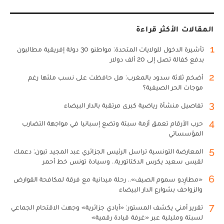
المقالات الأكثر قراءة
1
تأشيرة الدخول للولايات المتحدة: مواطنو 30 دولة إفريقية مطالبون
بدفع كفالة تصل إلى 20 ألف دولار
2
أضخم ثلاثة سدود بالمغرب: هل حافظت على نسب ملئها رغم
موجات الحر الصيفية؟
3
تفاصيل منشأة رياضية كبرى مرتقبة بالدار البيضاء
4
حرب الأرقام تعمق أزمة سبتة وتضع إسبانيا في مواجهة التضارب
المؤسساتي
5
المعارضة التونسية تراسل الرئيس الجزائري عبد المجيد تبون: دعمك
لقيس سعيد يكرس الدكتاتورية.. وسيادة تونس خط أحمر
6
«مطارِدو سموم الصيف».. رحلة ميدانية مع فرقة لمكافحة القوارض
والزواحف بشوارع الدار البيضاء
7
تقرير أمني يكشف المستور: «أيادي جزائرية» وجهت الاقتحام الجماعي
لسبتة ومليلية عبر «غرفة قيادة رقمية»