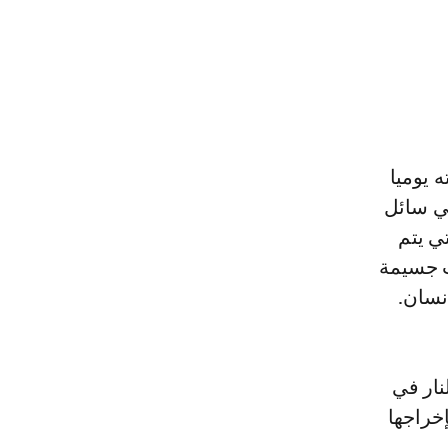
 يوميا
ي سائل
تي يتم
ت جسيمة
نسان.
نار في
إخراجها