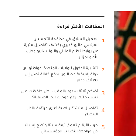
المقالات الأكثر قراءة
العميل السابق في مكافحة التجسس
1
الفرنسي ماثيو غديري يكشف تفاصيل مثيرة
عن روابط نظام الملالي والبوليساريو وحزب
الله والجزائر
تأشيرة الدخول للولايات المتحدة: مواطنو 30
2
دولة إفريقية مطالبون بدفع كفالة تصل إلى
20 ألف دولار
أضخم ثلاثة سدود بالمغرب: هل حافظت على
3
نسب ملئها رغم موجات الحر الصيفية؟
تفاصيل منشأة رياضية كبرى مرتقبة بالدار
4
البيضاء
حرب الأرقام تعمق أزمة سبتة وتضع إسبانيا
5
في مواجهة التضارب المؤسساتي