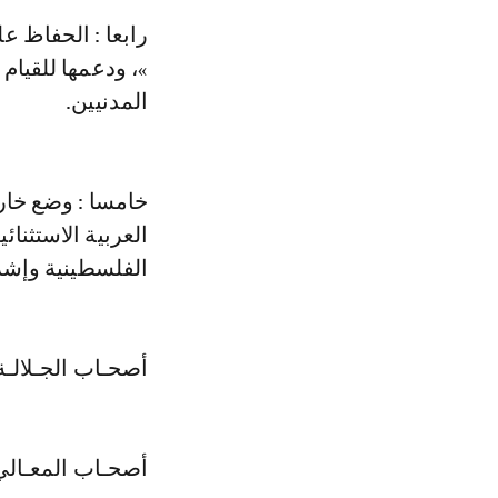
رابعا : الحفاظ عل
»، ودعمها للقيام
المدنيين.
خامسا : وضع خارط
العربية الاستثنائ
الفلسطينية وإش
أصحـاب الجـلالـة
أصحـاب المعـالي