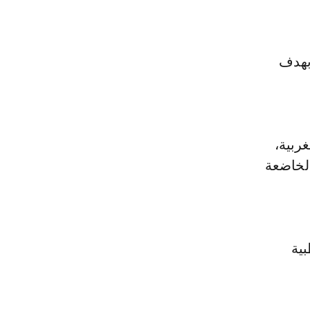
 بهدف
غربية،
الخاضعة
بية