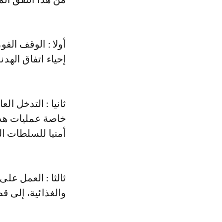
أولا : الوقف الف
إحياء اتفاق الهدن
ثانيا : التدخل ال
خاصة عمليات هدم
أمنيا للسلطات ال
ثالثا : العمل عل
والغذائية، إلى ق