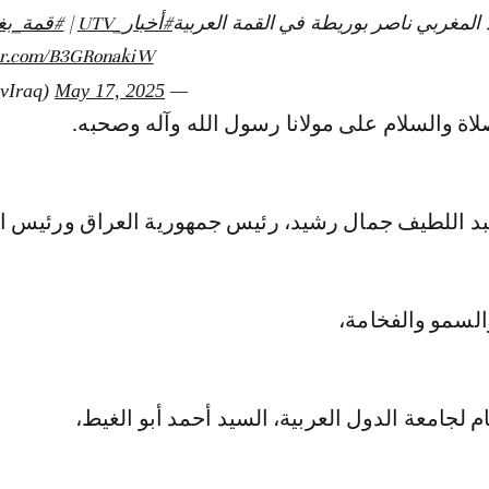
المغربي ناصر بوريطة في القمة العربية
#أخبار_UTV
|
#قمة_بغداد
ter.com/B3GRonakiW
May 17, 2025
— Utv (@UtvIraq)
صلاة والسلام على مولانا رسول الله وآله وصحبه.
د اللطيف جمال رشيد، رئيس جمهورية العراق ورئيس ال
السمو والفخامة،
م لجامعة الدول العربية، السيد أحمد أبو الغيط،