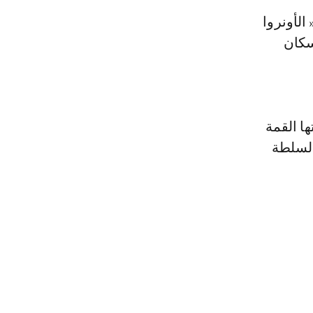
الأونروا
سكان
ا القمة
 السلطة