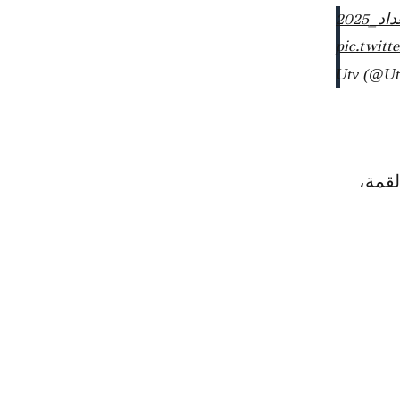
_2025
pic.twit
قمة،