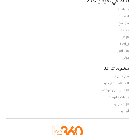
360 في نقرة واحدة
سياسة
اقتصاد
مجتمع
ثقافة
ميديا
Opens in new window
رياضة
مشاهير
دولي
معلومات عنا
من نحن ؟
الأسئلة الأكثر طرحا
للإعلان على موقعنا
بيانات قانونية
للإتصال بنا
أرشيف