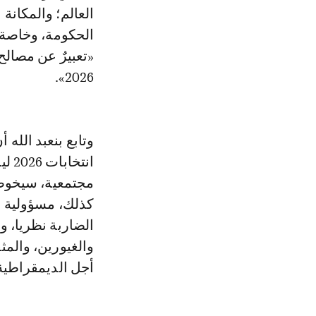
العالم؛ والمكانة 
الحكومة، وخاصة ب
«تعبيرٌ عن مصال
2026».
وتابع بنعبد الله 
انت
مجتمعية، سيخوضها
كذلك، مسؤولية ا
الضاربة نظريا، و
والغيورين، والمث
أجل الديمقراطية