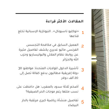
المقالات الأكثر قراءة
«نوكليو ناسيونال».. النيونازية الإسبانية تخلع
1
قناعها
العميل السابق في مكافحة التجسس
2
الفرنسي ماثيو غديري يكشف تفاصيل مثيرة
عن روابط نظام الملالي والبوليساريو وحزب
الله والجزائر
تأشيرة الدخول للولايات المتحدة: مواطنو 30
3
دولة إفريقية مطالبون بدفع كفالة تصل إلى
20 ألف دولار
أضخم ثلاثة سدود بالمغرب: هل حافظت على
4
نسب ملئها رغم موجات الحر الصيفية؟
تفاصيل منشأة رياضية كبرى مرتقبة بالدار
5
البيضاء