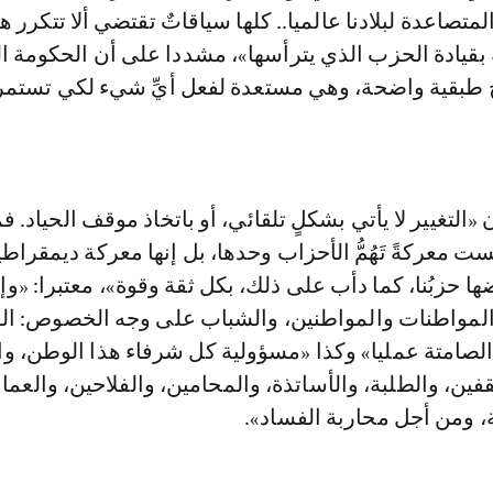
المتصاعدة لبلادنا عالميا.. كلها سياقاتٌ تقتضي ألا تتكرر ه
قيادة الحزب الذي يترأسها»، مشددا على أن الحكومة ال
ح طبقية واضحة، وهي مستعدة لفعل أيِّ شيء لكي تستمر 
أن «التغيير لا يأتي بشكلٍ تلقائي، أو باتخاذ موقف الحياد.
خابات 2026 ليست معركةً تَهُمُّ الأحزاب وحدها، بل إنها معركة ديمقراط
 حزبُنا، كما دأب على ذلك، بكل ثقة وقوة»، معتبرا: «وإن
لمواطنات والمواطنين، والشباب على وجه الخصوص: ال
الصامتة عمليا» وكذا «مسؤولية كل شرفاء هذا الوطن، وال
قفين، والطلبة، والأساتذة، والمحامين، والفلاحين، والعم
، ومن أجل محاربة الفساد».