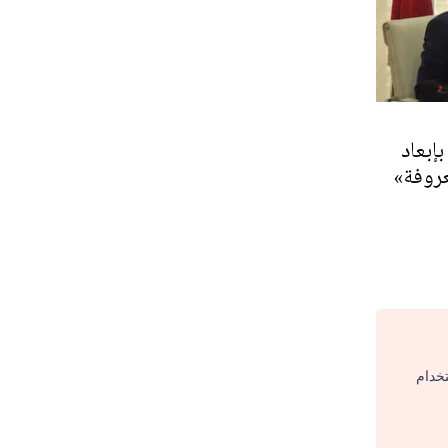
بإبعاد
روفة»
تخدام