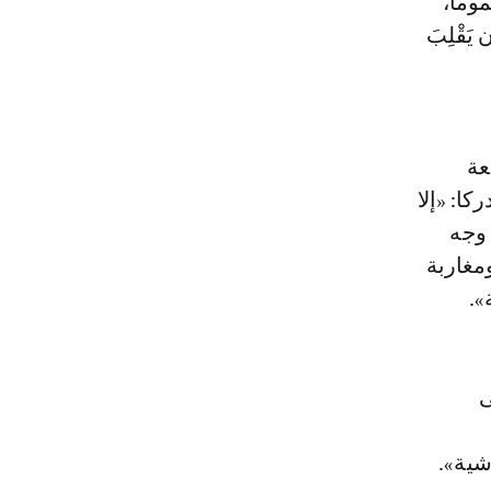
ماً،
َقْلِبَ
عة
كا: «إلا
 وجه
ومغاربة
».
ى
شية».