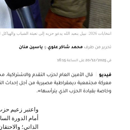
انتخابات 2026: نبيل بنعبد الله يدعو حزبه إلى تعبئة الشباب والهياكل التنظيمية
تحرير من طرف
محمد شاكر علوي
و
ياسين منان
في 20/12/2025 على الساعة 16:15
فيديو
معركة مجتمعية ديمقراطية مصيرية من أجل إحداث التغيي
وخاصة بقيادة الحزب الذي يترأسها».
واعتبر زعيم حزب «الكتاب»، اليوم السبت، خلال تقديم تقرير المكتب السياسي
أمام الدورة الس
الذاتي؛ والاحتق