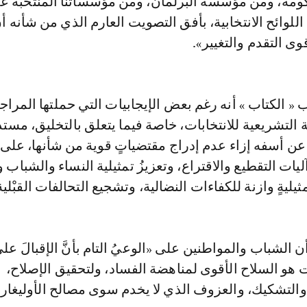
ة، ومن مؤسسة البرلمان، ومن مؤسساتنا المنتخبة عمو
لوائح الانتخابية، بأفق التصويت العارم الذي من شأنه أن ي
وى التقدم والتغيير».
الكتاب » أنه رغم بعض الإيجابيات التي حملتها المراج
التشريعية للانتخابات، خاصة فيما يتعلق بالتخليق، مستدر
عن أسفه إزاء عدم إدراج مقتضياتٍ قوية من شأنها، على
يات التقطيع والاقتراع، وتعزيزُ تمثيلية النساء والشباب 
ثيليةٍ وازنة للكفاءات النضالية، وتشجيع التحالفات القبْلية
ن الشباب والمواطنين على «الوعيُ التام بأنَّ الإقبالَ عل
ت هو السلاح الأقوى لمناهضة الفساد، ولتحقيق الإصلاح،
والتشكيك، والعزوف الذي لا يخدم سوى مصالح الأوليغار