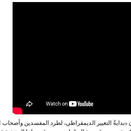
أن «بدايةُ التغيير الديمقراطي، لطرد المفسدين وأصحاب 