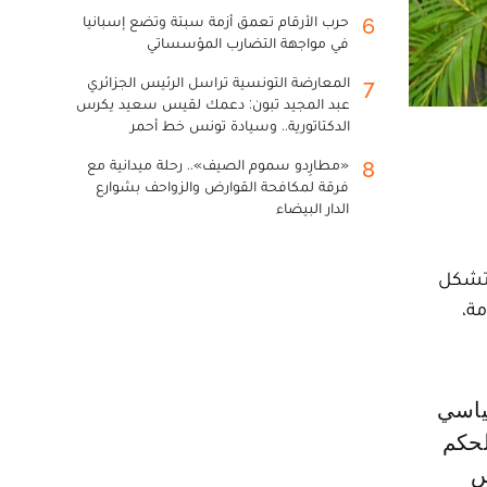
حرب الأرقام تعمق أزمة سبتة وتضع إسبانيا
6
في مواجهة التضارب المؤسساتي
المعارضة التونسية تراسل الرئيس الجزائري
7
عبد المجيد تبون: دعمك لقيس سعيد يكرس
الدكتاتورية.. وسيادة تونس خط أحمر
«مطارِدو سموم الصيف».. رحلة ميدانية مع
8
فرقة لمكافحة القوارض والزواحف بشوارع
الدار البيضاء
م لحزب التقدم والاشتراكية، محمد نبيل بنعبد الله إن «محطة الانتخابات المقبلة لسنة 2026 تشكل
ة،
لحكم
س