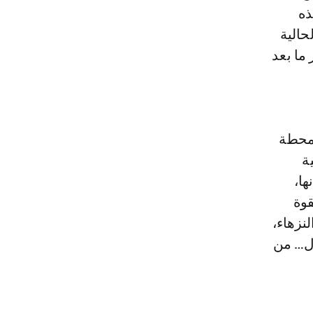
ذه
حالية
ما بعد
 فمحطة
ية
ها،
قوة
نزهاء،
ال… من