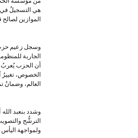
من مؤسسة الحكوم
هي التسجيلُ في ال
الموازين لصالح ق
وسجل زعيم حزب « 
الجارية للمنظومة 
أن الحزب يُعربُ 
الخصوص، تغييرُ آل
العالم، وضمانُ تم
وشدد بنعبد الله أ
الترشُّح والتصوي
ولمواجهة اليأس 