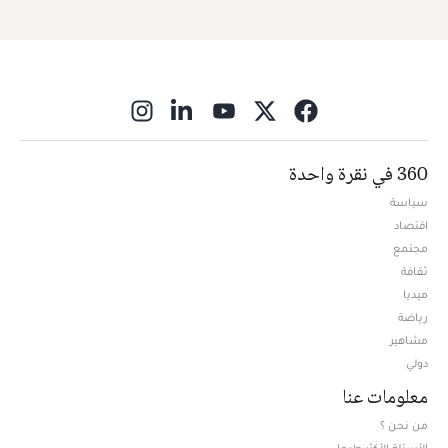
ns in new window
360 في نقرة واحدة
سياسة
اقتصاد
مجتمع
ثقافة
ميديا
Opens in new window
رياضة
مشاهير
دولي
معلومات عنا
من نحن ؟