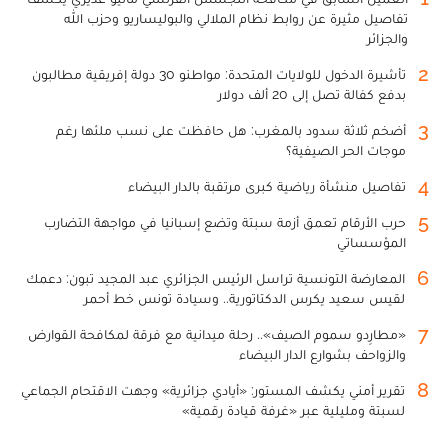
تفاصيل مثيرة عن روابط نظام الملالي والبوليساريو وحزب الله
والجزائر
2
تأشيرة الدخول للولايات المتحدة: مواطنو 30 دولة إفريقية مطالبون
بدفع كفالة تصل إلى 20 ألف دولار
3
أضخم ثلاثة سدود بالمغرب: هل حافظت على نسب ملئها رغم
موجات الحر الصيفية؟
4
تفاصيل منشأة رياضية كبرى مرتقبة بالدار البيضاء
5
حرب الأرقام تعمق أزمة سبتة وتضع إسبانيا في مواجهة التضارب
المؤسساتي
6
المعارضة التونسية تراسل الرئيس الجزائري عبد المجيد تبون: دعمك
لقيس سعيد يكرس الدكتاتورية.. وسيادة تونس خط أحمر
7
«مطارِدو سموم الصيف».. رحلة ميدانية مع فرقة لمكافحة القوارض
والزواحف بشوارع الدار البيضاء
8
تقرير أمني يكشف المستور: «أيادي جزائرية» وجهت الاقتحام الجماعي
لسبتة ومليلية عبر «غرفة قيادة رقمية»