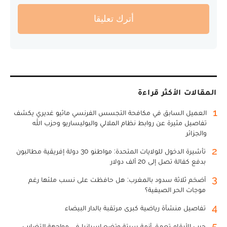
أترك تعليقا
المقالات الأكثر قراءة
1
العميل السابق في مكافحة التجسس الفرنسي ماثيو غديري يكشف
تفاصيل مثيرة عن روابط نظام الملالي والبوليساريو وحزب الله
والجزائر
2
تأشيرة الدخول للولايات المتحدة: مواطنو 30 دولة إفريقية مطالبون
بدفع كفالة تصل إلى 20 ألف دولار
3
أضخم ثلاثة سدود بالمغرب: هل حافظت على نسب ملئها رغم
موجات الحر الصيفية؟
4
تفاصيل منشأة رياضية كبرى مرتقبة بالدار البيضاء
5
حرب الأرقام تعمق أزمة سبتة وتضع إسبانيا في مواجهة التضارب