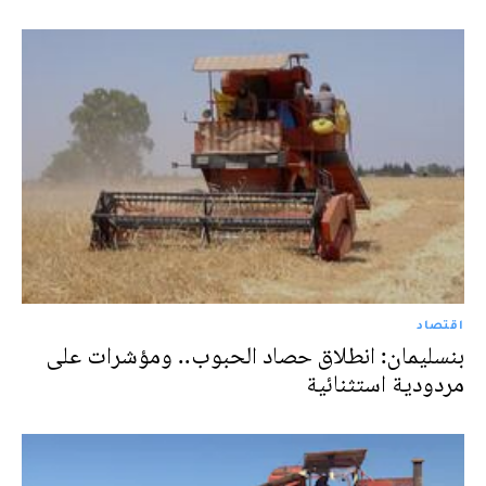
اقتصاد
​بنسليمان: انطلاق حصاد الحبوب.. ومؤشرات على
مردودية استثنائية