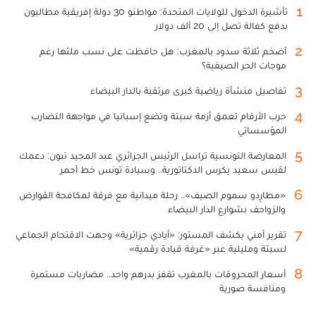
1
تأشيرة الدخول للولايات المتحدة: مواطنو 30 دولة إفريقية مطالبون
بدفع كفالة تصل إلى 20 ألف دولار
2
أضخم ثلاثة سدود بالمغرب: هل حافظت على نسب ملئها رغم
موجات الحر الصيفية؟
3
تفاصيل منشأة رياضية كبرى مرتقبة بالدار البيضاء
4
حرب الأرقام تعمق أزمة سبتة وتضع إسبانيا في مواجهة التضارب
المؤسساتي
5
المعارضة التونسية تراسل الرئيس الجزائري عبد المجيد تبون: دعمك
لقيس سعيد يكرس الدكتاتورية.. وسيادة تونس خط أحمر
6
«مطارِدو سموم الصيف».. رحلة ميدانية مع فرقة لمكافحة القوارض
والزواحف بشوارع الدار البيضاء
7
تقرير أمني يكشف المستور: «أيادي جزائرية» وجهت الاقتحام الجماعي
لسبتة ومليلية عبر «غرفة قيادة رقمية»
8
أسعار المحروقات بالمغرب تقفز بدرهم واحد.. مضاربات مستمرة
ومنافسة صورية