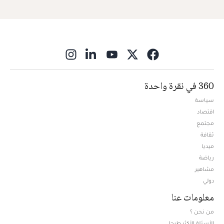
ns in new window
360 في نقرة واحدة
سياسة
اقتصاد
مجتمع
ثقافة
ميديا
Opens in new window
رياضة
مشاهير
دولي
معلومات عنا
من نحن ؟
الأسئلة الأكثر طرحا