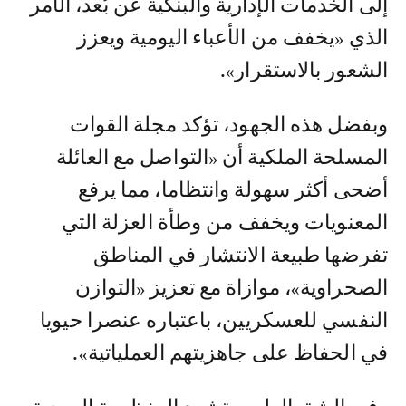
إلى الخدمات الإدارية والبنكية عن بُعد، الأمر
الذي «يخفف من الأعباء اليومية ويعزز
الشعور بالاستقرار».
وبفضل هذه الجهود، تؤكد مجلة القوات
المسلحة الملكية أن «التواصل مع العائلة
أضحى أكثر سهولة وانتظاما، مما يرفع
المعنويات ويخفف من وطأة العزلة التي
تفرضها طبيعة الانتشار في المناطق
الصحراوية»، موازاة مع تعزيز «التوازن
النفسي للعسكريين، باعتباره عنصرا حيويا
في الحفاظ على جاهزيتهم العملياتية».