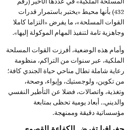
المسلحة الملكية» في عددها الأخير (رقم
432) بأنها محيط «يختبر باستمرار قدرات
القوات المسلحة»، ما يفرض «التزاما كاملا
وجاهزية تامة لتنفيذ المهام الموكولة إليها».
وأمام هذه الوضعية، أفرزت القوات المسلحة
الملكية، عبر سنوات من التراكم، منظومة
رعاية شاملة تطال مناحي حياة الجندي كافة؛
من تكوين، ولوجستيك، وإيواء، وصحة،
وتغذية، واتصالات، فضلا عن التأطير النفسي
والديني.. أبعاد يومية تحظى بمتابعة
مؤسساتية دقيقة وممنهجة.
جغرافيا تفرض الكفاءة القصوى