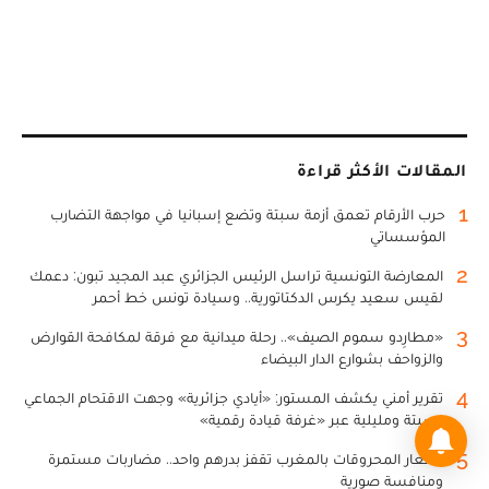
المقالات الأكثر قراءة
1
حرب الأرقام تعمق أزمة سبتة وتضع إسبانيا في مواجهة التضارب
المؤسساتي
2
المعارضة التونسية تراسل الرئيس الجزائري عبد المجيد تبون: دعمك
لقيس سعيد يكرس الدكتاتورية.. وسيادة تونس خط أحمر
3
«مطارِدو سموم الصيف».. رحلة ميدانية مع فرقة لمكافحة القوارض
والزواحف بشوارع الدار البيضاء
4
تقرير أمني يكشف المستور: «أيادي جزائرية» وجهت الاقتحام الجماعي
لسبتة ومليلية عبر «غرفة قيادة رقمية»
5
أسعار المحروقات بالمغرب تقفز بدرهم واحد.. مضاربات مستمرة
ومنافسة صورية