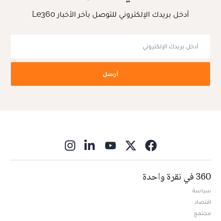
أدخل بريدك الإلكتروني للتوصل بآخر الأخبار Le360
أرسل
ns in new window
360 في نقرة واحدة
سياسة
اقتصاد
مجتمع