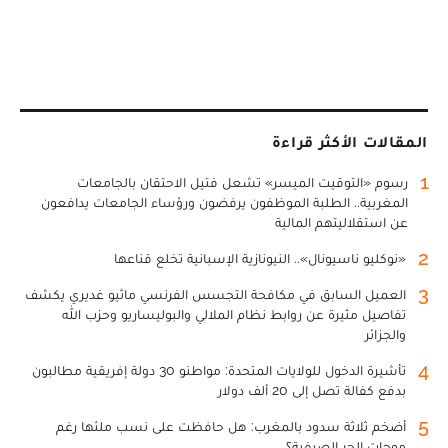
المقالات الأكثر قراءة
1
رسوم «التوقيت الميسر» تشعل فتيل الاحتقان بالجامعات
المغربية.. الطلبة الموظفون يرفضون ورؤساء الجامعات يدافعون
عن استقلاليتهم المالية
2
«نوكليو ناسيونال».. النيونازية الإسبانية تخلع قناعها
3
العميل السابق في مكافحة التجسس الفرنسي ماثيو غديري يكشف
تفاصيل مثيرة عن روابط نظام الملالي والبوليساريو وحزب الله
والجزائر
4
تأشيرة الدخول للولايات المتحدة: مواطنو 30 دولة إفريقية مطالبون
بدفع كفالة تصل إلى 20 ألف دولار
5
أضخم ثلاثة سدود بالمغرب: هل حافظت على نسب ملئها رغم
موجات الحر الصيفية؟