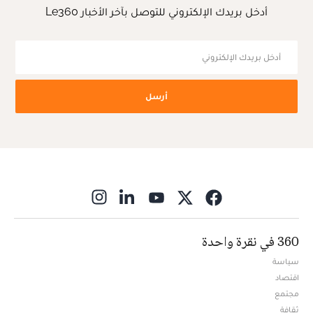
أدخل بريدك الإلكتروني للتوصل بآخر الأخبار Le360
أرسل
ns in new window
360 في نقرة واحدة
سياسة
اقتصاد
مجتمع
ثقافة