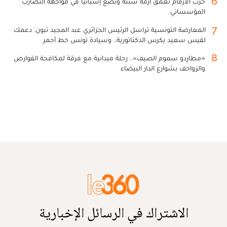
6
حرب الأرقام تعمق أزمة سبتة وتضع إسبانيا في مواجهة التضارب
المؤسساتي
7
المعارضة التونسية تراسل الرئيس الجزائري عبد المجيد تبون: دعمك
لقيس سعيد يكرس الدكتاتورية.. وسيادة تونس خط أحمر
8
«مطارِدو سموم الصيف».. رحلة ميدانية مع فرقة لمكافحة القوارض
والزواحف بشوارع الدار البيضاء
الاشتراك في الرسائل الإخبارية