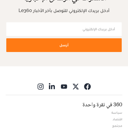
أدخل بريدك الإلكتروني للتوصل بآخر الأخبار Le360
أرسل
ns in new window
360 في نقرة واحدة
سياسة
اقتصاد
مجتمع