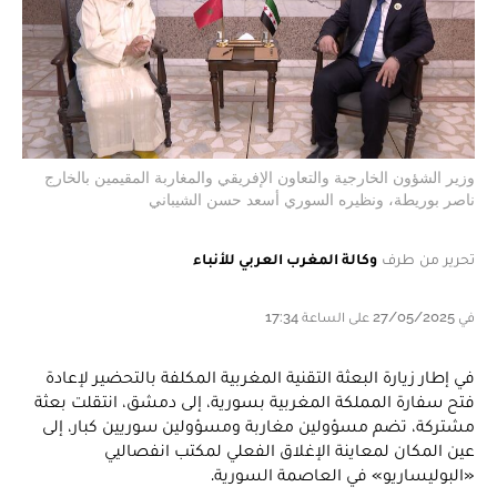
وزير الشؤون الخارجية والتعاون الإفريقي والمغاربة المقيمين بالخارج
ناصر بوريطة، ونظيره السوري أسعد حسن الشيباني
تحرير من طرف
وكالة المغرب العربي للأنباء
في 27/05/2025 على الساعة 17:34
في إطار زيارة البعثة التقنية المغربية المكلفة بالتحضير لإعادة
فتح سفارة المملكة المغربية بسورية، إلى دمشق، انتقلت بعثة
مشتركة، تضم مسؤولين مغاربة ومسؤولين سوريين كبار، إلى
عين المكان لمعاينة الإغلاق الفعلي لمكتب انفصاليي
«البوليساريو» في العاصمة السورية.