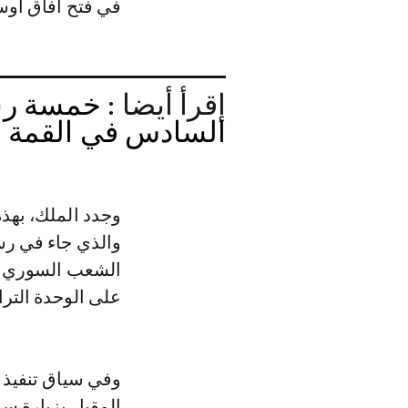
في فتح آفاق أوسع 
إقرأ أيضا :
خمسة رس
السادس في القمة ال
وجدد الملك، بهذ
والذي جاء في رس
الشعب السوري الأ
على الوحدة التراب
وفي سياق تنفيذ ا
المقبل بزيارة سو