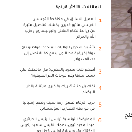
المقالات الأكثر قراءة
العميل السابق في مكافحة التجسس
1
الفرنسي ماثيو غديري يكشف تفاصيل مثيرة
عن روابط نظام الملالي والبوليساريو وحزب
الله والجزائر
تأشيرة الدخول للولايات المتحدة: مواطنو 30
2
دولة إفريقية مطالبون بدفع كفالة تصل إلى
20 ألف دولار
أضخم ثلاثة سدود بالمغرب: هل حافظت على
3
نسب ملئها رغم موجات الحر الصيفية؟
تفاصيل منشأة رياضية كبرى مرتقبة بالدار
4
البيضاء
حرب الأرقام تعمق أزمة سبتة وتضع إسبانيا
5
في مواجهة التضارب المؤسساتي
فتح
المعارضة التونسية تراسل الرئيس الجزائري
6
عبد المجيد تبون: دعمك لقيس سعيد يكرس
الدكتاتورية.. وسيادة تونس خط أحمر