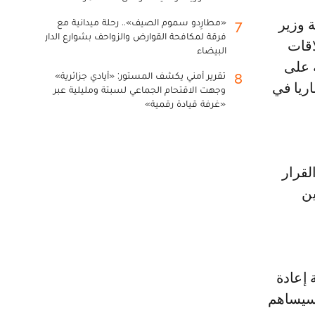
«مطارِدو سموم الصيف».. رحلة ميدانية مع
7
فرقة لمكافحة القوارض والزواحف بشوارع الدار
اقات
البيضاء
 على
تقرير أمني يكشف المستور: «أيادي جزائرية»
8
اريا في
وجهت الاقتحام الجماعي لسبتة ومليلية عبر
«غرفة قيادة رقمية»
لقرار
ين
 إعادة
 أن القرار «سيساهم