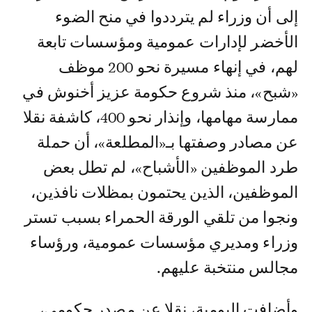
إلى أن وزراء لم يترددوا في منح الضوء
الأخضر لإدارات عمومية ومؤسسات تابعة
لهم، في إنهاء مسيرة نحو 200 موظف
«شبح»، منذ شروع حكومة عزيز أخنوش في
ممارسة مهامها، وإنذار نحو 400، كاشفة نقلا
عن مصادر وصفتها بـ«المطلعة»، أن حملة
طرد الموظفين «الأشباح»، لم تطل بعض
الموظفين، الذين يحتمون بمظلات نافذين،
ونجوا من تلقي الورقة الحمراء بسبب تستر
وزراء ومديري مؤسسات عمومية، ورؤساء
مجالس منتخبة عليهم.
وأضافت اليومية، نقلا عن مصدر حكومي،