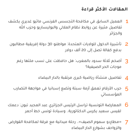
المقالات الأكثر قراءة
1
العميل السابق في مكافحة التجسس الفرنسي ماثيو غديري يكشف
تفاصيل مثيرة عن روابط نظام الملالي والبوليساريو وحزب الله
والجزائر
2
تأشيرة الدخول للولايات المتحدة: مواطنو 30 دولة إفريقية مطالبون
بدفع كفالة تصل إلى 20 ألف دولار
3
أضخم ثلاثة سدود بالمغرب: هل حافظت على نسب ملئها رغم
موجات الحر الصيفية؟
4
تفاصيل منشأة رياضية كبرى مرتقبة بالدار البيضاء
5
حرب الأرقام تعمق أزمة سبتة وتضع إسبانيا في مواجهة التضارب
المؤسساتي
6
المعارضة التونسية تراسل الرئيس الجزائري عبد المجيد تبون: دعمك
لقيس سعيد يكرس الدكتاتورية.. وسيادة تونس خط أحمر
7
«مطارِدو سموم الصيف».. رحلة ميدانية مع فرقة لمكافحة القوارض
والزواحف بشوارع الدار البيضاء