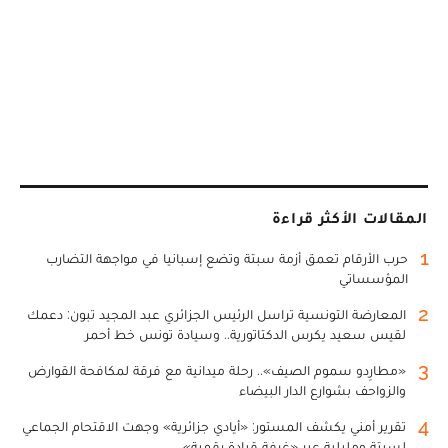
المقالات الأكثر قراءة
1
حرب الأرقام تعمق أزمة سبتة وتضع إسبانيا في مواجهة التضارب
المؤسساتي
2
المعارضة التونسية تراسل الرئيس الجزائري عبد المجيد تبون: دعمك
لقيس سعيد يكرس الدكتاتورية.. وسيادة تونس خط أحمر
3
«مطارِدو سموم الصيف».. رحلة ميدانية مع فرقة لمكافحة القوارض
والزواحف بشوارع الدار البيضاء
4
تقرير أمني يكشف المستور: «أيادي جزائرية» وجهت الاقتحام الجماعي
لسبتة ومليلية عبر «غرفة قيادة رقمية»