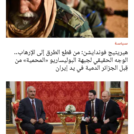
سياسة
هيريتيج فوندايشن: من قطع الطرق إلى الإرهاب..
الوجه الحقيقي لجبهة البوليساريو «المحمية» من
قِبل الجزائر الدمية في يد إيران