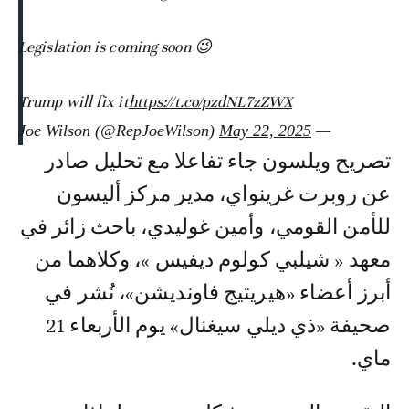
Legislation is coming soon 😉
Trump will fix it
https://t.co/pzdNL7zZWX
May 22, 2025
— Joe Wilson (@RepJoeWilson)
تصريح ويلسون جاء تفاعلا مع تحليل صادر
عن روبرت غرينواي، مدير مركز أليسون
للأمن القومي، وأمين غوليدي، باحث زائر في
معهد « شيلبي كولوم ديفيس »، وكلاهما من
أبرز أعضاء «هيريتيج فاونديشن»، نُشر في
صحيفة «ذي ديلي سيغنال» يوم الأربعاء 21
ماي.