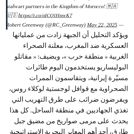
stalwart partners in the Kingdom of Morocco! 🇲🇦
🇺🇸
https://t.co/oICQ1HnwK7
May 22, 2025
— Robert Greenway (@RC_Greenway)
ويؤكد التحليل أن الجبهة زادت من عملياتها
العسكرية ضد المغرب، معلنة الصحراء
الغربية « منطقة حرب »، ويضيف: « مقاتلو
البوليساريو يستخدمون اليوم طائرات
مسيّرة إيرانية، ويتقاسمون الممرات
الصحراوية مع قوافل لوجستية لوكلاء روس،
ويفرضون ضرائب على طرق التهريب التي
تغذي الجهاديين في منطقة الساحل. كل هذا
يحدث على مرمى صواريخ من مضيق جبل
طارق، أحد أهم المعابر البحرية الاستراتيجية