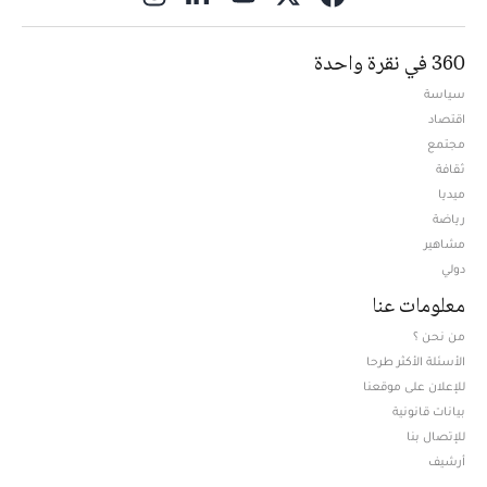
360 في نقرة واحدة
سياسة
اقتصاد
مجتمع
ثقافة
ميديا
Opens in new window
رياضة
مشاهير
دولي
معلومات عنا
من نحن ؟
الأسئلة الأكثر طرحا
للإعلان على موقعنا
بيانات قانونية
للإتصال بنا
أرشيف