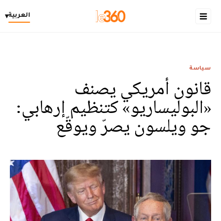
العربية
▾
سياسة
قانون أمريكي يصنف
«البوليساريو» كتنظيم إرهابي:
جو ويلسون يصرّ ويوقّع