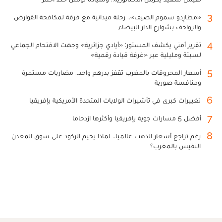
3
«مطارِدو سموم الصيف».. رحلة ميدانية مع فرقة لمكافحة القوارض
والزواحف بشوارع الدار البيضاء
4
تقرير أمني يكشف المستور: «أيادي جزائرية» وجهت الاقتحام الجماعي
لسبتة ومليلية عبر «غرفة قيادة رقمية»
5
أسعار المحروقات بالمغرب تقفز بدرهم واحد.. مضاربات مستمرة
ومنافسة صورية
6
تغييرات كبرى في تأشيرات الولايات المتحدة الأمريكية بإفريقيا
7
أفضل 5 مسارات جوية بإفريقيا وأكثرها ازدحاما
8
رغم تراجع أسعار الذهب عالميا.. لماذا يخيم الركود على سوق المعدن
النفيس بالمغرب؟