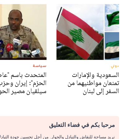
دولي
سياسة
السعودية والإمارات
المتحدث باسم "عا
تمنعان مواطنيهما من
الحزم": إيران وحزب 
السفر إلى لبنان
سيلقيان مصير الحو
مرحبا بكم في فضاء التعليق
نريد مساحة للنقاش والتبادل والحوار. من أجل تحسين جودة التباد