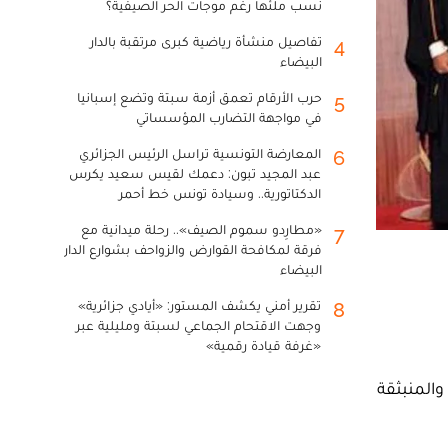
نسب ملئها رغم موجات الحر الصيفية؟
تفاصيل منشأة رياضية كبرى مرتقبة بالدار
4
البيضاء
حرب الأرقام تعمق أزمة سبتة وتضع إسبانيا
5
في مواجهة التضارب المؤسساتي
المعارضة التونسية تراسل الرئيس الجزائري
6
عبد المجيد تبون: دعمك لقيس سعيد يكرس
الدكتاتورية.. وسيادة تونس خط أحمر
«مطارِدو سموم الصيف».. رحلة ميدانية مع
7
فرقة لمكافحة القوارض والزواحف بشوارع الدار
البيضاء
تقرير أمني يكشف المستور: «أيادي جزائرية»
8
وجهت الاقتحام الجماعي لسبتة ومليلية عبر
«غرفة قيادة رقمية»
والمنبثقة