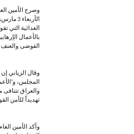
وصرح الأمين العام لمجلس التعاون عبداللطيف بن راشد الزياني، صباح اليوم
الأربعاء
العدائية التي تق
بالأعمال الإرهاب
الفوضى والعنف في
وقال الزياني إن
المجلس، و"الأعما
والعراق تتنافى مع
تهديداً للأمن الق
وأكد الأمين العا