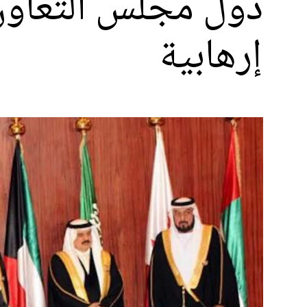
دول مجلس التعاون 
إرهابية