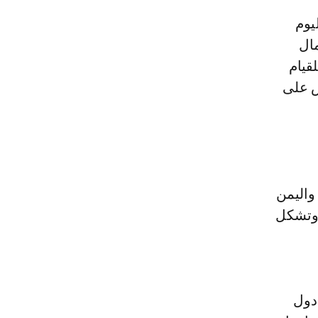
مال
قيام
ض على
واليمن
، وتشكل
دول