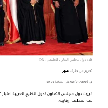
قادة دول مجلس التعاون الخليجي . DR
تحرير من طرف
عبير
في 02/03/2016 على الساعة 10:01
قررت دول مجلس التعاون لدول الخليج العربية اعتبار "حز
عنه، منظمة إرهابية.