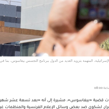
أة تستخدم هاتفها الآيفون خارج المبنى الذي يضم مجموعة NSO الإسرائيلية، المتهمة بتزويد العديد من الدول ببرنامج التجسس بيغاسوس، بما
ستجدات قضية «بيغاسوس»، مشيرة إلى أنه «بعد تسعة عشر شهر
قرار، لشكوى ضد بعض وسائل الإعلام الفرنسية والمنظمات غير