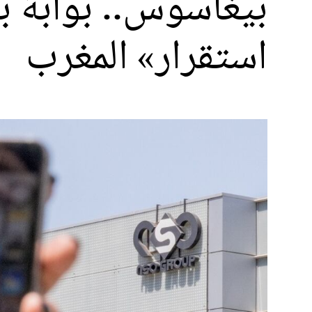
بيغاسوس.. بوابة بل
استقرار» المغرب