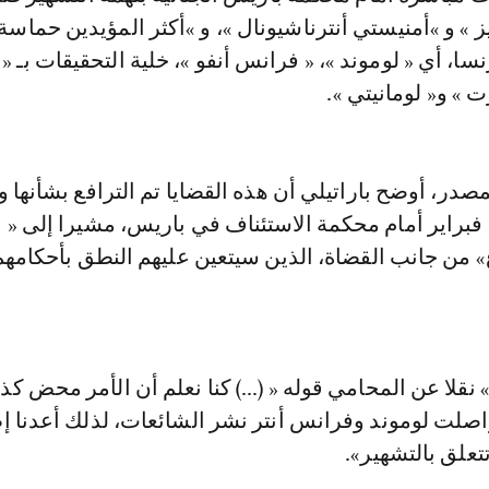
 » و »أمنيستي أنترناشيونال »، و »أكثر المؤيدين حماسة 
سا، أي « لوموند »، « فرانس أنفو »، خلية التحقيقات بـ 
رت » و« لومانيتي ».
، أوضح باراتيلي أن هذه القضايا تم الترافع بشأنها و
النظر فيها في 15 فبراير أمام محكمة الاستئناف في باريس، مشيرا إلى «
قلا عن المحامي قوله « (...) كنا نعلم أن الأمر محض ك
واصلت لوموند وفرانس أنتر نشر الشائعات، لذلك أعدنا إ
علق بالتشهير».