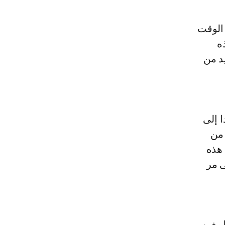
الوقت
ه
د من
ا إلى
 من
 هذه
ى مر
المغرب