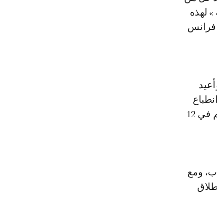
» لهذه
« فرانس
أعيد
 انطباع
حقيقي بالاستماع» من جانب القضاة، الذين سيتعين عليهم النطق بأحكامهم في 12
ذب، ومع
طلاق