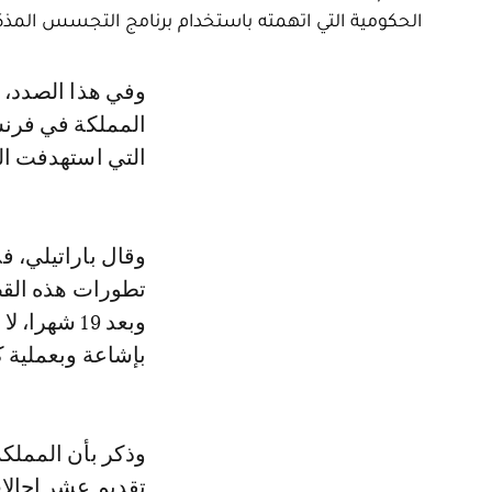
الحكومية التي اتهمته باستخدام برنامج التجسس المذكور،
وفي هذا الصدد، أوردت « فاكتي» تصريحات الأستاذ أوليفيي باراتيلي، محامي
المملكة في فرنسا
التي استهدفت الم
وقال باراتيلي، 
تطورات هذه القض
وبعد 19 شه
بإشاعة وبعملية 
وذكر بأن المملكة
تقديم عشر إحالا