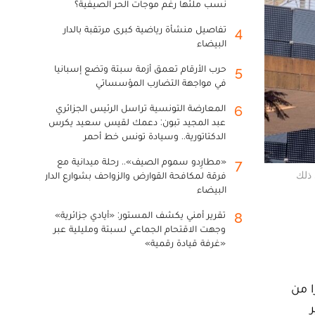
نسب ملئها رغم موجات الحر الصيفية؟
تفاصيل منشأة رياضية كبرى مرتقبة بالدار
4
البيضاء
حرب الأرقام تعمق أزمة سبتة وتضع إسبانيا
5
في مواجهة التضارب المؤسساتي
المعارضة التونسية تراسل الرئيس الجزائري
6
عبد المجيد تبون: دعمك لقيس سعيد يكرس
الدكتاتورية.. وسيادة تونس خط أحمر
«مطارِدو سموم الصيف».. رحلة ميدانية مع
7
فرقة لمكافحة القوارض والزواحف بشوارع الدار
 في ذلك
البيضاء
تقرير أمني يكشف المستور: «أيادي جزائرية»
8
وجهت الاقتحام الجماعي لسبتة ومليلية عبر
«غرفة قيادة رقمية»
ا من