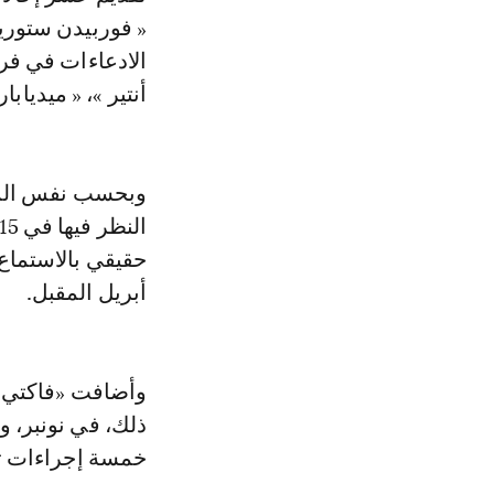
« فوربيدن ستوريز
الادعاءات في فرن
أنتير »، « ميديابا
وبحسب نفس المصدر
أبريل المقبل.
وأضافت «فاكتي» ن
ذلك، في نونبر، 
خمسة إجراءات تت