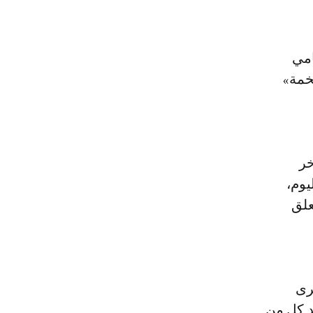
خمة»
خر
يوم،
تعلق
رى
د كل من