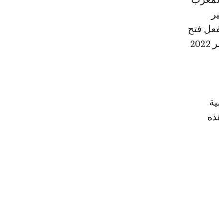
ر
فعل فتح
هذه القضية على نطاق أوسع وقامت بفتح تحقيق قضائي ع هد به في شتنبر 2022
قضية
ذه