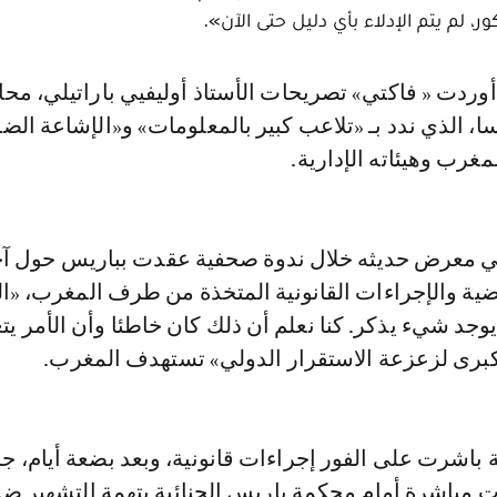
 لم يتم الإدلاء بأي دليل حتى الآن».
، الذي ندد بـ «تلاعب كبير بالمعلومات» و«الإشاعة الض
غرب وهيئاته الإدارية.
في معرض حديثه خلال ندوة صحفية عقدت بباريس حول آ
ية والإجراءات القانونية المتخذة من طرف المغرب، «ال
را، لا يوجد شيء يذكر. كنا نعلم أن ذلك كان خاطئا وأن الأمر ي
كبرى لزعزعة الاستقرار الدولي» تستهدف المغرب.
 باشرت على الفور إجراءات قانونية، وبعد بضعة أيام، ج
ت مباشرة أمام محكمة باريس الجنائية بتهمة التشهير ض