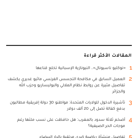
المقالات الأكثر قراءة
1
«نوكليو ناسيونال».. النيونازية الإسبانية تخلع قناعها
2
العميل السابق في مكافحة التجسس الفرنسي ماثيو غديري يكشف
تفاصيل مثيرة عن روابط نظام الملالي والبوليساريو وحزب الله
والجزائر
3
تأشيرة الدخول للولايات المتحدة: مواطنو 30 دولة إفريقية مطالبون
بدفع كفالة تصل إلى 20 ألف دولار
4
أضخم ثلاثة سدود بالمغرب: هل حافظت على نسب ملئها رغم
موجات الحر الصيفية؟
5
تفاصيل منشأة رياضية كبرى مرتقبة بالدار البيضاء