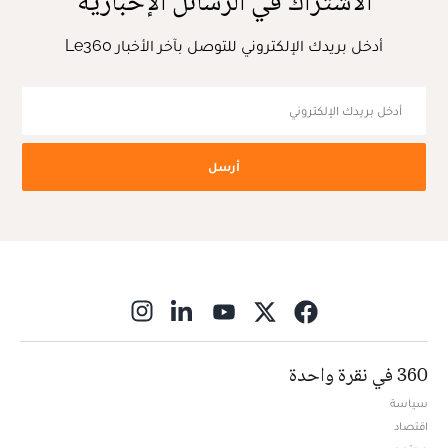
الاشتراك في الرسائل الإخبارية
أدخل بريدك الإلكتروني للتوصل بآخر الأخبار Le360
أرسل
ns in new window
360 في نقرة واحدة
سياسة
اقتصاد