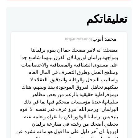
تعليقاتكم
محمد أيوب
2023-02-09 10:39:42
مضحك: انه لامر مضحك حقا ان يقوم برلماننا
بمواجهة برلمان اوروپا،لان الفرق بينهما شاسع جدا
على مستوى الشفافية والمصداقية والاختصاصات
ومناهج العمل وطرق التصرف في المال العام
واساليب التدخل والرقابة والتدقيق...العقلاء لا
يمكنهم تجاهل الفروق الموجودة بيننا وبينهم، هناك
ديموقراطية حقيقية بالرغم من بعض مظاهر
سلبياتها،عندنا مؤسسات متحكم فيها بما في ذلك
البرلمان...ورحم الله امرؤ عرف قدر نفسه...لا اقوم
بتبخيس برلماننا الوقور،لكن ما نقراه ونعلمه عنه
يجعلني أضحك من رغبته في مقارعة برلمان
اوروپا...ان آخر دليل على ما اقول هو ما تم نشره عن