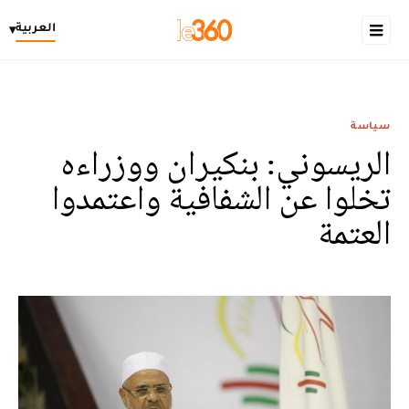
العربية
▾
سياسة
الريسوني: بنكيران ووزراءه
تخلوا عن الشفافية واعتمدوا
العتمة