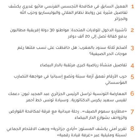
1
العميل السابق في مكافحة التجسس الفرنسي ماثيو غديري يكشف
تفاصيل مثيرة عن روابط نظام الملالي والبوليساريو وحزب الله
والجزائر
2
تأشيرة الدخول للولايات المتحدة: مواطنو 30 دولة إفريقية مطالبون
بدفع كفالة تصل إلى 20 ألف دولار
3
أضخم ثلاثة سدود بالمغرب: هل حافظت على نسب ملئها رغم
موجات الحر الصيفية؟
4
تفاصيل منشأة رياضية كبرى مرتقبة بالدار البيضاء
5
حرب الأرقام تعمق أزمة سبتة وتضع إسبانيا في مواجهة التضارب
المؤسساتي
6
المعارضة التونسية تراسل الرئيس الجزائري عبد المجيد تبون: دعمك
لقيس سعيد يكرس الدكتاتورية.. وسيادة تونس خط أحمر
7
«مطارِدو سموم الصيف».. رحلة ميدانية مع فرقة لمكافحة القوارض
والزواحف بشوارع الدار البيضاء
8
تقرير أمني يكشف المستور: «أيادي جزائرية» وجهت الاقتحام الجماعي
لسبتة ومليلية عبر «غرفة قيادة رقمية»