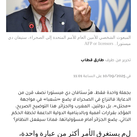
المبعوث الشخصي للأمين العام للأمم المتحدة إلى الصحراء، ستيفان دي
ميستورا.. AFP or licensors
تحرير من طرف
طارق قطاب
في 10/09/2025 على الساعة 11:01
بجملة واحدة فقط، هزّ ستافان دي ميستورا نصف قرن من
الدعاية: فالنزاع في الصحراء لا يضع «شعبا» في مواجهة
«محتل»، بل دولتين، المغرب والجزائر. هذا التوضيح الصريح،
المؤكد بقرارات أممية وبالدينامية الدولية الداعمة لخطة الحكم
الذاتي، يضع الجزائر أمام مسؤولياتها. فماذا سيفعل النظام؟
لم يستغرق الأمر أكثر من عبارة واحدة،