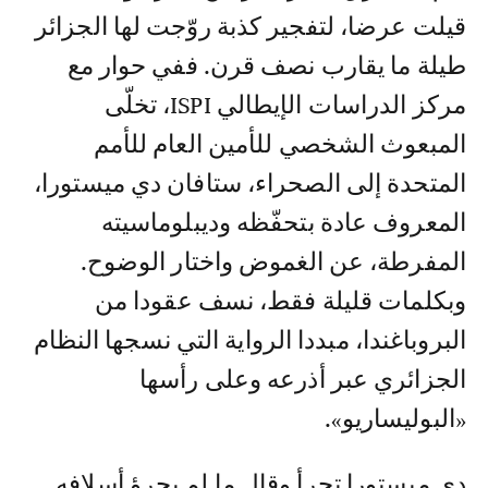
قيلت عرضا، لتفجير كذبة روّجت لها الجزائر
طيلة ما يقارب نصف قرن. ففي حوار مع
مركز الدراسات الإيطالي ISPI، تخلّى
المبعوث الشخصي للأمين العام للأمم
المتحدة إلى الصحراء، ستافان دي ميستورا،
المعروف عادة بتحفّظه وديبلوماسيته
المفرطة، عن الغموض واختار الوضوح.
وبكلمات قليلة فقط، نسف عقودا من
البروباغندا، مبددا الرواية التي نسجها النظام
الجزائري عبر أذرعه وعلى رأسها
«البوليساريو».
دي ميستورا تجرأ وقال ما لم يجرؤ أسلافه