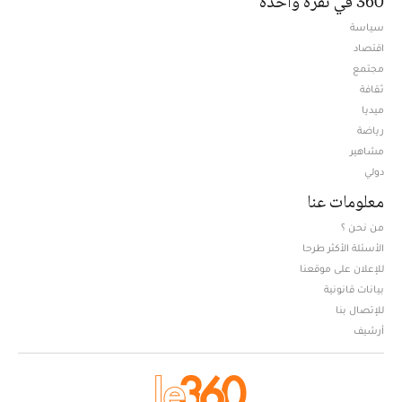
360 في نقرة واحدة
سياسة
اقتصاد
مجتمع
ثقافة
ميديا
Opens in new window
رياضة
مشاهير
دولي
معلومات عنا
من نحن ؟
الأسئلة الأكثر طرحا
للإعلان على موقعنا
بيانات قانونية
للإتصال بنا
أرشيف