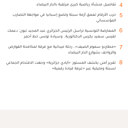
4
تفاصيل منشأة رياضية كبرى مرتقبة بالدار البيضاء
5
حرب الأرقام تعمق أزمة سبتة وتضع إسبانيا في مواجهة التضارب
المؤسساتي
6
المعارضة التونسية تراسل الرئيس الجزائري عبد المجيد تبون: دعمك
لقيس سعيد يكرس الدكتاتورية.. وسيادة تونس خط أحمر
7
«مطارِدو سموم الصيف».. رحلة ميدانية مع فرقة لمكافحة القوارض
والزواحف بشوارع الدار البيضاء
8
تقرير أمني يكشف المستور: «أيادي جزائرية» وجهت الاقتحام الجماعي
لسبتة ومليلية عبر «غرفة قيادة رقمية»