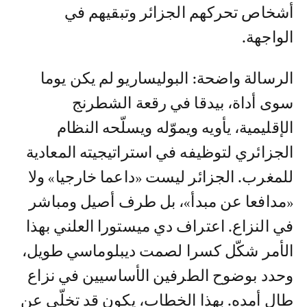
أشخاص تحركهم الجزائر وتبقيهم في
الواجهة.
الرسالة واضحة: البوليساريو لم يكن يوما
سوى أداة، بيدقا في رقعة الشطرنج
الإقليمية، يأويه ويموّله ويسلّحه النظام
الجزائري لتوظيفه في استراتيجيته المعادية
للمغرب. الجزائر ليست «داعما خارجيا» ولا
«مدافعا عن مبدأ»، بل طرف أصيل ومباشر
في النزاع. اعتراف دي ميستورا العلني بهذا
الأمر شكّل كسرا لصمت ديبلوماسي طويل،
وحدد بوضوح الطرفين الأساسيين في نزاع
طال أمده. بهذا الخطاب، يكون قد تخلّى عن