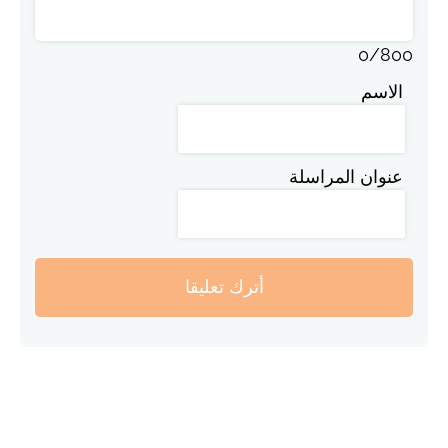
0
/
800
الاسم
عنوان المراسلة
أترك تعليقا