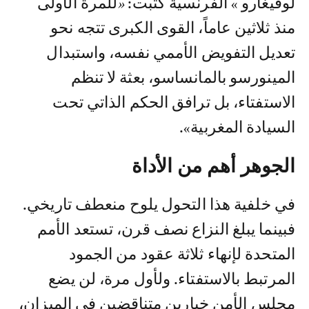
لوفيغارو » الفرنسية كتبت:
«
للمرة الأولى
منذ ثلاثين عاماً، القوى الكبرى تتجه نحو
تعديل التفويض الأممي نفسه، واستبدال
المينورسو بالمانساسو، بعثة لا تنظم
الاستفتاء، بل ترافق الحكم الذاتي تحت
السيادة المغربية».
الجوهر أهم من الأداة
في خلفية هذا التحول يلوح منعطف تاريخي.
فبينما يبلغ النزاع نصف قرن، تستعد الأمم
المتحدة لإنهاء ثلاثة عقود من الجمود
المرتبط بالاستفتاء. ولأول مرة، لن يضع
مجلس الأمن خيارين متناقضين في الميزان،