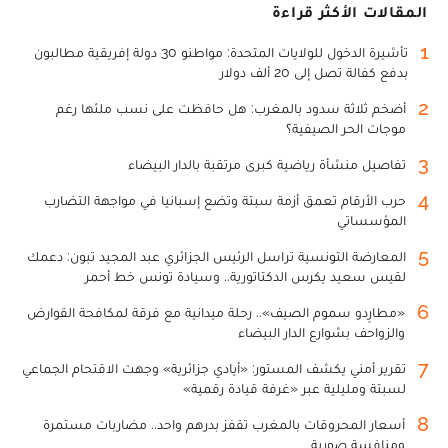
المقالات الأكثر قراءة
1
تأشيرة الدخول للولايات المتحدة: مواطنو 30 دولة إفريقية مطالبون
بدفع كفالة تصل إلى 20 ألف دولار
2
أضخم ثلاثة سدود بالمغرب: هل حافظت على نسب ملئها رغم
موجات الحر الصيفية؟
3
تفاصيل منشأة رياضية كبرى مرتقبة بالدار البيضاء
4
حرب الأرقام تعمق أزمة سبتة وتضع إسبانيا في مواجهة التضارب
المؤسساتي
5
المعارضة التونسية تراسل الرئيس الجزائري عبد المجيد تبون: دعمك
لقيس سعيد يكرس الدكتاتورية.. وسيادة تونس خط أحمر
6
«مطارِدو سموم الصيف».. رحلة ميدانية مع فرقة لمكافحة القوارض
والزواحف بشوارع الدار البيضاء
7
تقرير أمني يكشف المستور: «أيادي جزائرية» وجهت الاقتحام الجماعي
لسبتة ومليلية عبر «غرفة قيادة رقمية»
8
أسعار المحروقات بالمغرب تقفز بدرهم واحد.. مضاربات مستمرة
ومنافسة صورية