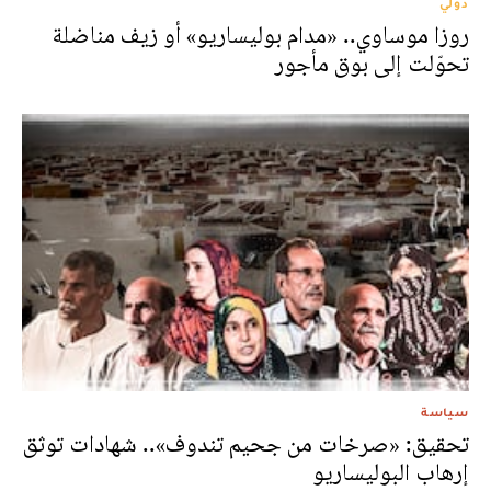
دولي
روزا موساوي.. «مدام بوليساريو» أو زيف مناضلة
تحوّلت إلى بوق مأجور
سياسة
تحقيق: «صرخات من جحيم تندوف».. شهادات توثق
إرهاب البوليساريو