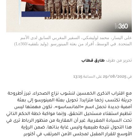
على اليسار، محمد لوليشكي، السفير المغربي السابق لدى الأمم
المتحدة. في الوسط، أفراد من بعثة المينورسو. (وليد بلفقيه/Le360)
تحرير من طرف
طارق قطاب
في 29/08/2025 على الساعة 13:15
مع اقتراب الذكرى الخمسين لنشوب نزاع الصحراء، تبرز أطروحة
جريئة تكتسب زخما متزايدا: تحويل بعثة المينورسو إلى بعثة
أممية جديدة تحمل اسم «المانساسو»، تكون مهمتها ليس
تنظيم استفتاء مستحيل التحقق، وإنما مواكبة خطة الحكم الذاتي
تحت السيادة المغربية. غير أن المقاربة من منظور الرباط ترى في
هذا التحول نتيجة طبيعية وليس غاية بذاتها، ضمن الرؤية
الأوسع للقرار المقبل لمجلس الأمن المرتقب في أكتوبر.