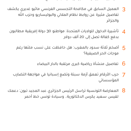
3
العميل السابق في مكافحة التجسس الفرنسي ماثيو غديري يكشف
تفاصيل مثيرة عن روابط نظام الملالي والبوليساريو وحزب الله
والجزائر
4
تأشيرة الدخول للولايات المتحدة: مواطنو 30 دولة إفريقية مطالبون
بدفع كفالة تصل إلى 20 ألف دولار
5
أضخم ثلاثة سدود بالمغرب: هل حافظت على نسب ملئها رغم
موجات الحر الصيفية؟
6
تفاصيل منشأة رياضية كبرى مرتقبة بالدار البيضاء
7
حرب الأرقام تعمق أزمة سبتة وتضع إسبانيا في مواجهة التضارب
المؤسساتي
8
المعارضة التونسية تراسل الرئيس الجزائري عبد المجيد تبون: دعمك
لقيس سعيد يكرس الدكتاتورية.. وسيادة تونس خط أحمر