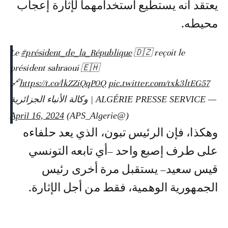
يعتقد أنه يستطيع استخدامهما لإثارة إعجاب
محيطه.
Le
#président_de_la_République
🇩🇿 reçoit le
président sahraoui 🇪🇭
🔗
https://t.co/lkZZiQqP0Q
pic.twitter.com/txk3ltEG57
— ALGÉRIE PRESSE SERVICE | وكالة الأنباء الجزائرية
April 16, 2024
(@APS_Algerie)
وهكذا، فإن الرئيس تبون، الذي يعد حلفاءه
على طرف إصبع واحد –أي تابعه التونسي
قيس سعيد– يستقبل مرة أخرى رئيس
الجمهورية الوهمية، فقط من أجل الإثارة.