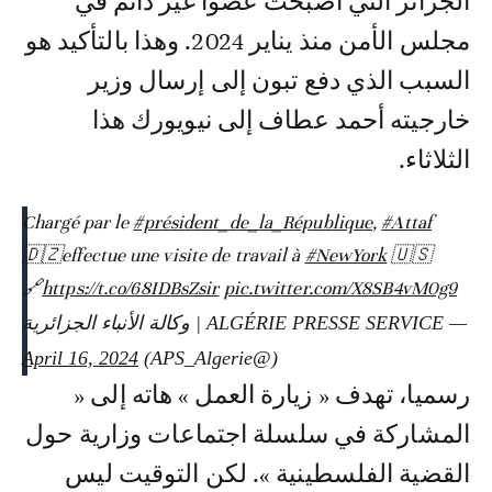
الجزائر التي أصبحت عضوا غير دائم في
مجلس الأمن منذ يناير 2024. وهذا بالتأكيد هو
السبب الذي دفع تبون إلى إرسال وزير
خارجيته أحمد عطاف إلى نيويورك هذا
الثلاثاء.
Chargé par le
#président_de_la_République
,
#Attaf
🇩🇿effectue une visite de travail à
#NewYork
🇺🇸
🔗
https://t.co/68IDBsZsir
pic.twitter.com/X8SB4vM0g9
— ALGÉRIE PRESSE SERVICE | وكالة الأنباء الجزائرية
April 16, 2024
(@APS_Algerie)
رسميا، تهدف « زيارة العمل » هاته إلى «
المشاركة في سلسلة اجتماعات وزارية حول
القضية الفلسطينية ». لكن التوقيت ليس