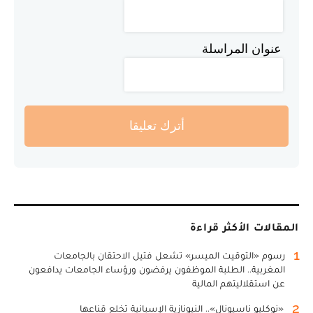
عنوان المراسلة
أترك تعليقا
المقالات الأكثر قراءة
1
رسوم «التوقيت الميسر» تشعل فتيل الاحتقان بالجامعات
المغربية.. الطلبة الموظفون يرفضون ورؤساء الجامعات يدافعون
عن استقلاليتهم المالية
2
«نوكليو ناسيونال».. النيونازية الإسبانية تخلع قناعها