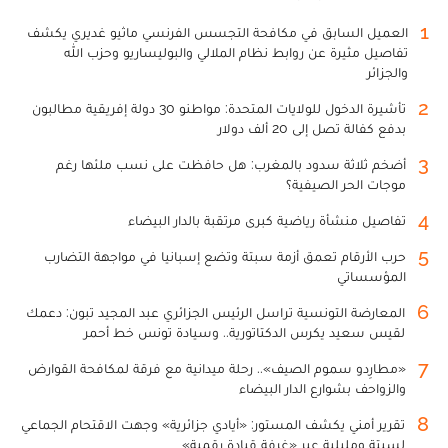
1
العميل السابق في مكافحة التجسس الفرنسي ماثيو غديري يكشف
تفاصيل مثيرة عن روابط نظام الملالي والبوليساريو وحزب الله
والجزائر
2
تأشيرة الدخول للولايات المتحدة: مواطنو 30 دولة إفريقية مطالبون
بدفع كفالة تصل إلى 20 ألف دولار
3
أضخم ثلاثة سدود بالمغرب: هل حافظت على نسب ملئها رغم
موجات الحر الصيفية؟
4
تفاصيل منشأة رياضية كبرى مرتقبة بالدار البيضاء
5
حرب الأرقام تعمق أزمة سبتة وتضع إسبانيا في مواجهة التضارب
المؤسساتي
6
المعارضة التونسية تراسل الرئيس الجزائري عبد المجيد تبون: دعمك
لقيس سعيد يكرس الدكتاتورية.. وسيادة تونس خط أحمر
7
«مطارِدو سموم الصيف».. رحلة ميدانية مع فرقة لمكافحة القوارض
والزواحف بشوارع الدار البيضاء
8
تقرير أمني يكشف المستور: «أيادي جزائرية» وجهت الاقتحام الجماعي
لسبتة ومليلية عبر «غرفة قيادة رقمية»