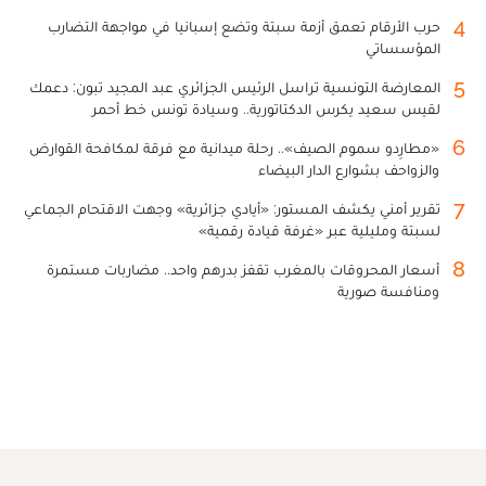
4
حرب الأرقام تعمق أزمة سبتة وتضع إسبانيا في مواجهة التضارب
المؤسساتي
5
المعارضة التونسية تراسل الرئيس الجزائري عبد المجيد تبون: دعمك
لقيس سعيد يكرس الدكتاتورية.. وسيادة تونس خط أحمر
6
«مطارِدو سموم الصيف».. رحلة ميدانية مع فرقة لمكافحة القوارض
والزواحف بشوارع الدار البيضاء
7
تقرير أمني يكشف المستور: «أيادي جزائرية» وجهت الاقتحام الجماعي
لسبتة ومليلية عبر «غرفة قيادة رقمية»
8
أسعار المحروقات بالمغرب تقفز بدرهم واحد.. مضاربات مستمرة
ومنافسة صورية