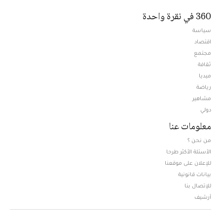
360 في نقرة واحدة
سياسة
اقتصاد
مجتمع
ثقافة
ميديا
Opens in new window
رياضة
مشاهير
دولي
معلومات عنا
من نحن ؟
الأسئلة الأكثر طرحا
للإعلان على موقعنا
بيانات قانونية
للإتصال بنا
أرشيف