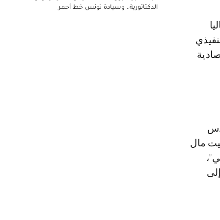
الدكتاتورية.. وسيادة تونس خط أحمر
يا
نفيذي
صادية
قدس
بيت مال
ي"،
لى