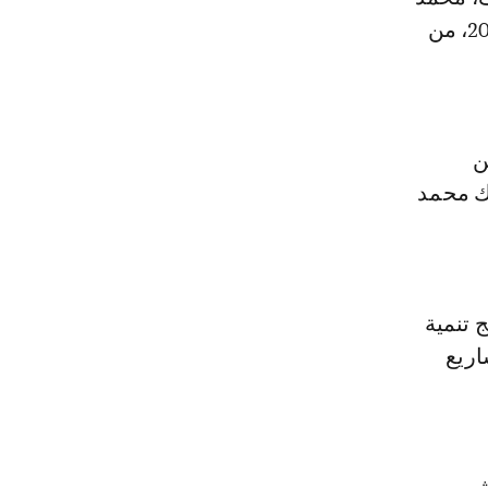
سالم الشرقاوي، إن الوكالة عبأت 3.7 مليون دولار برسم السنة المالية 2021، من
المئة من
لك محمد
 تنمية
اريع
شر