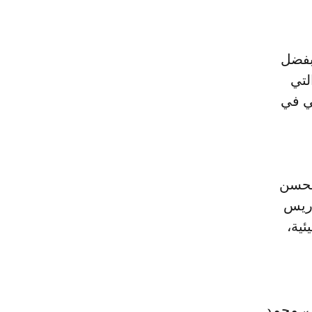
د ذلك بفضل
التي
لي في
الحسن
دريس
ئية،
ف، محمد