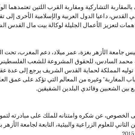
بالمقاربة التشاركية ومقاربة القرب اللتين تعتمدهما الو
ي القدس، داعيا الدول العربية والإسلامية الأخرى إلى تق
همات لتعزيز الأعمال الجليلة لوكالة بيت مال القدس ال
يس جامعة الأزهر بغزة، عمر ميلاد، دعم المغرب، تحت الق
ك محمد السادس، للحقوق المشروعة للشعب الفلسطيني،
 توليه المملكة لحماية القدس الشريف يرجع إلى عدة عقو
ب المغاربة" وغيره من المعالم التي تؤكد على عمق العل
ع بين الشعبين وقائدي البلدين الشقيقين.
ى الخصوص، عن شكره وامتنانه للملك على مبادرته لتموي
الثاني للعلوم الزراعية والبيئية، التابعة لجامعة الأزهر ب