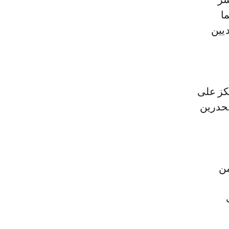
ا
ديين
تكز على
نحدرين
من