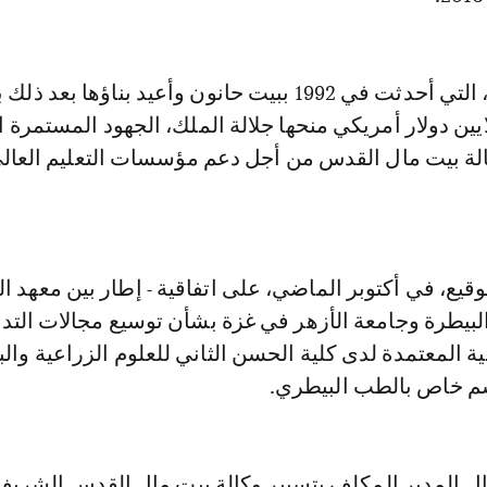
وتبرز هذه الكلية، التي أحدثت في 1992 ببيت حانون وأعيد بناؤها بع
قدرها 7.8 ملايين دولار أمريكي منحها جلالة الملك، الجهود المستمرة 
وكالة بيت مال القدس من أجل دعم مؤسسات التعليم العا
لتوقيع، في أكتوبر الماضي، على اتفاقية - إطار بين معهد 
والبيطرة وجامعة الأزهر في غزة بشأن توسيع مجالات الت
ة المعتمدة لدى كلية الحسن الثاني للعلوم الزراعية والبي
 خاص بالطب البيطري.
ل المدير المكلف بتسيير وكالة بيت مال القدس الشري