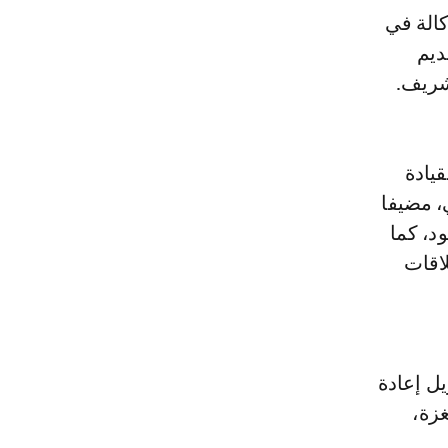
كالة في
ديم
شريف.
يادة
 مضيفا
د، كما
اقات
ل إعادة
غزة،