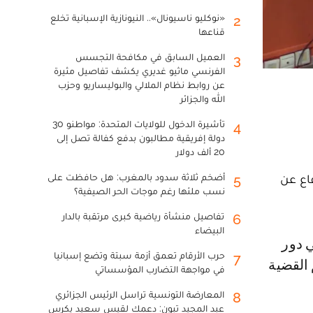
«نوكليو ناسيونال».. النيونازية الإسبانية تخلع
2
قناعها
العميل السابق في مكافحة التجسس
3
الفرنسي ماثيو غديري يكشف تفاصيل مثيرة
عن روابط نظام الملالي والبوليساريو وحزب
الله والجزائر
تأشيرة الدخول للولايات المتحدة: مواطنو 30
4
دولة إفريقية مطالبون بدفع كفالة تصل إلى
20 ألف دولار
اع عن
أضخم ثلاثة سدود بالمغرب: هل حافظت على
5
نسب ملئها رغم موجات الحر الصيفية؟
تفاصيل منشأة رياضية كبرى مرتقبة بالدار
6
البيضاء
حرب الأرقام تعمق أزمة سبتة وتضع إسبانيا
7
القضية
في مواجهة التضارب المؤسساتي
المعارضة التونسية تراسل الرئيس الجزائري
8
عبد المجيد تبون: دعمك لقيس سعيد يكرس