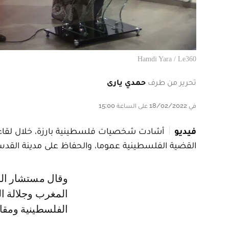
Hamdi Yara / Le360
تحرير من طرف
حمدي يارى
في 18/02/2022 على الساعة 15:00
فيديو
أشادت شخصيات فلسطينية بارزة، خلال لقاء 
القضية الفلسطينية عموما، والحفاظ على مدينة ال
وقال مستشار الرئاسة الفلسطينية لشؤون القدس، أحمد الرويضي، "نحيي دور
المغرب وجلالة ا
الفلسطينية ومقا