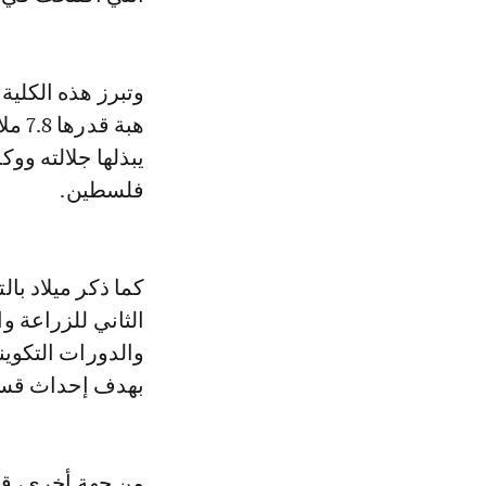
هبة 
يبذلها جلالته و
فلسطين.
كما ذكر ميلاد با
الثاني للزراعة 
والدورات التكويني
بهدف إحداث قسم
من جهة أخرى، قا