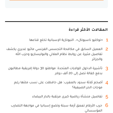
المقالات الأكثر قراءة
1
«نوكليو ناسيونال».. النيونازية الإسبانية تخلع قناعها
2
العميل السابق في مكافحة التجسس الفرنسي ماثيو غديري يكشف
تفاصيل مثيرة عن روابط نظام الملالي والبوليساريو وحزب الله
والجزائر
3
تأشيرة الدخول للولايات المتحدة: مواطنو 30 دولة إفريقية مطالبون
بدفع كفالة تصل إلى 20 ألف دولار
4
أضخم ثلاثة سدود بالمغرب: هل حافظت على نسب ملئها رغم
موجات الحر الصيفية؟
5
تفاصيل منشأة رياضية كبرى مرتقبة بالدار البيضاء
6
حرب الأرقام تعمق أزمة سبتة وتضع إسبانيا في مواجهة التضارب
المؤسساتي