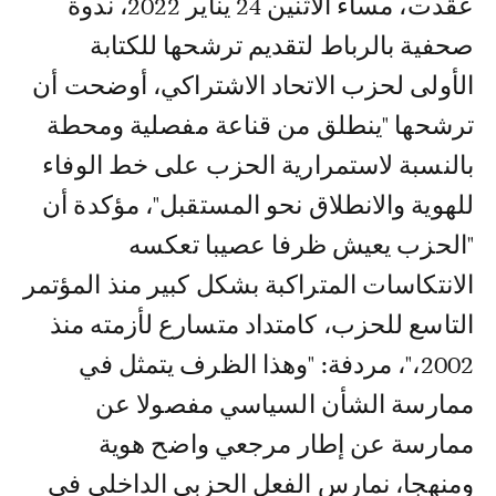
عقدت، مساء الاثنين 24 يناير 2022، ندوة
صحفية بالرباط لتقديم ترشحها للكتابة
الأولى لحزب الاتحاد الاشتراكي، أوضحت أن
ترشحها "ينطلق من قناعة مفصلية ومحطة
بالنسبة لاستمرارية الحزب على خط الوفاء
للهوية والانطلاق نحو المستقبل"، مؤكدة أن
"الحزب يعيش ظرفا عصيبا تعكسه
الانتكاسات المتراكبة بشكل كبير منذ المؤتمر
التاسع للحزب، كامتداد متسارع لأزمته منذ
2002،"، مردفة: "وهذا الظرف يتمثل في
ممارسة الشأن السياسي مفصولا عن
ممارسة عن إطار مرجعي واضح هوية
ومنهجا، نمارس الفعل الحزبي الداخلي في