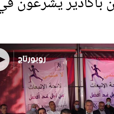
ون بأكادير يشرعون ف