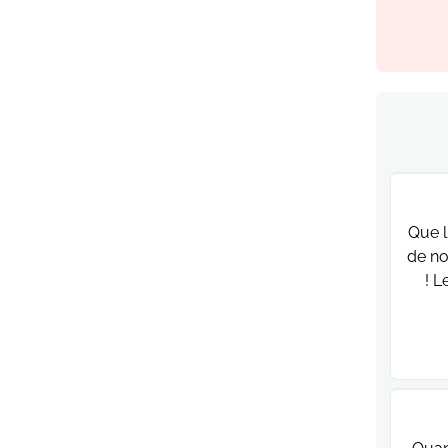
Que l
de no
! L