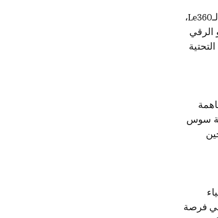
 الرقي
التحتية
اهمة
مة سوس
ين
يح لـLe360، أن أحياء
 هي فرصة