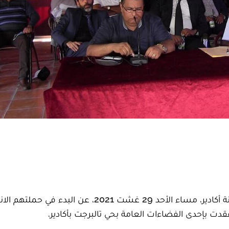
أعلن اللامنتمون المنضوون تحت اسم "الإنبعاث" بمدينة أكادير، مساء الأحد 29 غشت 2021، عن البدء 
 بإحدى الفضاءات العامة بحي تالبرجت بأكادير.