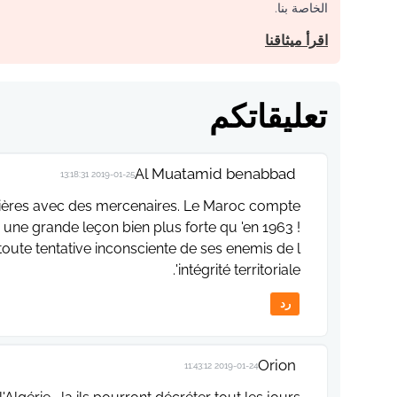
الخاصة بنا.
اقرأ ميثاقنا
تعليقاتكم
Al Muatamid benabbad
2019-01-25 13:18:31
ontières avec des mercenaires. Le Maroc compte
une grande leçon bien plus forte qu 'en 1963 !
 toute tentative inconsciente de ses enemis de l
'intégrité territoriale.
رد
Orion
2019-01-24 11:43:12