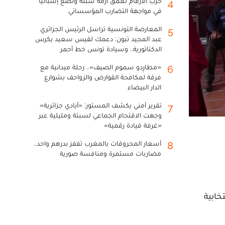
حرب الأرقام تعمق أزمة سبتة وتضع إسبانيا
4
في مواجهة التضارب المؤسساتي
المعارضة التونسية تراسل الرئيس الجزائري
5
عبد المجيد تبون: دعمك لقيس سعيد يكرس
الدكتاتورية.. وسيادة تونس خط أحمر
«مطارِدو سموم الصيف».. رحلة ميدانية مع
6
فرقة لمكافحة القوارض والزواحف بشوارع
الدار البيضاء
تقرير أمني يكشف المستور: «أيادي جزائرية»
7
وجهت الاقتحام الجماعي لسبتة ومليلية عبر
«غرفة قيادة رقمية»
أسعار المحروقات بالمغرب تقفز بدرهم واحد..
8
مضاربات مستمرة ومنافسة صورية
في حملتهم الانتخابية