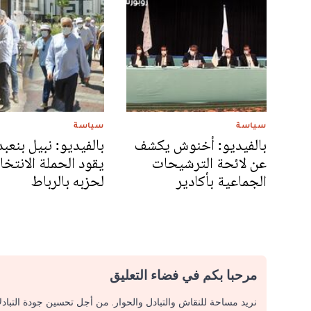
سياسة
سياسة
بالفيديو: أخنوش يكشف
بالفيديو: نبيل بنعبد 
عن لائحة الترشيحات
يقود الحملة الانتخا
الجماعية بأكادير
لحزبه بالرباط
مرحبا بكم في فضاء التعليق
نريد مساحة للنقاش والتبادل والحوار. من أجل تحسين جودة التباد