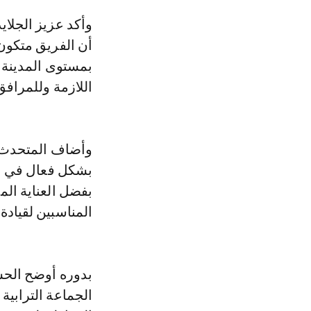
وأكد عزيز الجلايدي، وكيل لائحة اللامنتمون "الإنبعاث" بأكادير، في تصريح لـLe360،
أن الفريق متكون
بمستوى المدينة وا
اللازمة وللمرافق
وأضاف المتحدث أ
بشكل فعال في اس
بفضل العناية الم
المناسبين لقيادة 
الجماعة الترابية