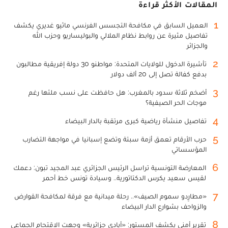
المقالات الأكثر قراءة
1
العميل السابق في مكافحة التجسس الفرنسي ماثيو غديري يكشف
تفاصيل مثيرة عن روابط نظام الملالي والبوليساريو وحزب الله
والجزائر
2
تأشيرة الدخول للولايات المتحدة: مواطنو 30 دولة إفريقية مطالبون
بدفع كفالة تصل إلى 20 ألف دولار
3
أضخم ثلاثة سدود بالمغرب: هل حافظت على نسب ملئها رغم
موجات الحر الصيفية؟
4
تفاصيل منشأة رياضية كبرى مرتقبة بالدار البيضاء
5
حرب الأرقام تعمق أزمة سبتة وتضع إسبانيا في مواجهة التضارب
المؤسساتي
6
المعارضة التونسية تراسل الرئيس الجزائري عبد المجيد تبون: دعمك
لقيس سعيد يكرس الدكتاتورية.. وسيادة تونس خط أحمر
7
«مطارِدو سموم الصيف».. رحلة ميدانية مع فرقة لمكافحة القوارض
والزواحف بشوارع الدار البيضاء
8
تقرير أمني يكشف المستور: «أيادي جزائرية» وجهت الاقتحام الجماعي