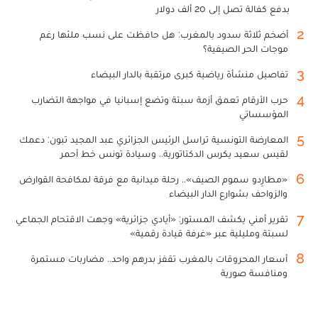
بدفع كفالة تصل إلى 20 ألف دولار
2
أضخم ثلاثة سدود بالمغرب: هل حافظت على نسب ملئها رغم
موجات الحر الصيفية؟
3
تفاصيل منشأة رياضية كبرى مرتقبة بالدار البيضاء
4
حرب الأرقام تعمق أزمة سبتة وتضع إسبانيا في مواجهة التضارب
المؤسساتي
5
المعارضة التونسية تراسل الرئيس الجزائري عبد المجيد تبون: دعمك
لقيس سعيد يكرس الدكتاتورية.. وسيادة تونس خط أحمر
6
«مطارِدو سموم الصيف».. رحلة ميدانية مع فرقة لمكافحة القوارض
والزواحف بشوارع الدار البيضاء
7
تقرير أمني يكشف المستور: «أيادي جزائرية» وجهت الاقتحام الجماعي
لسبتة ومليلية عبر «غرفة قيادة رقمية»
8
أسعار المحروقات بالمغرب تقفز بدرهم واحد.. مضاربات مستمرة
ومنافسة صورية