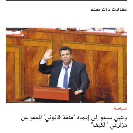
مقالات ذات صلة
سياسة
وهبي يدعو إلى إيجاد "منفذ قانوني" للعفو عن
مزارعي "الكيف"