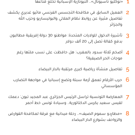
1
«نوكليو ناسيونال».. النيونازية الإسبانية تخلع قناعها
2
العميل السابق في مكافحة التجسس الفرنسي ماثيو غديري يكشف
تفاصيل مثيرة عن روابط نظام الملالي والبوليساريو وحزب الله
والجزائر
3
تأشيرة الدخول للولايات المتحدة: مواطنو 30 دولة إفريقية مطالبون
بدفع كفالة تصل إلى 20 ألف دولار
4
أضخم ثلاثة سدود بالمغرب: هل حافظت على نسب ملئها رغم
موجات الحر الصيفية؟
5
تفاصيل منشأة رياضية كبرى مرتقبة بالدار البيضاء
6
حرب الأرقام تعمق أزمة سبتة وتضع إسبانيا في مواجهة التضارب
المؤسساتي
7
المعارضة التونسية تراسل الرئيس الجزائري عبد المجيد تبون: دعمك
لقيس سعيد يكرس الدكتاتورية.. وسيادة تونس خط أحمر
8
«مطارِدو سموم الصيف».. رحلة ميدانية مع فرقة لمكافحة القوارض
والزواحف بشوارع الدار البيضاء