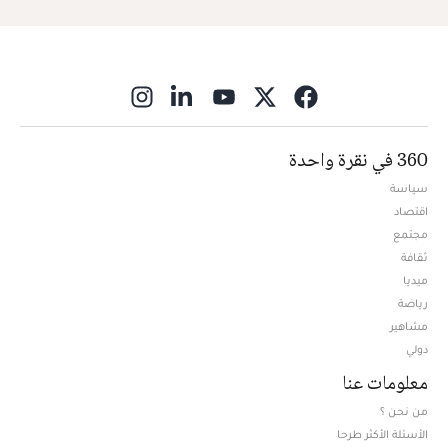
ns in new window
360 في نقرة واحدة
سياسة
اقتصاد
مجتمع
ثقافة
ميديا
Opens in new window
رياضة
مشاهير
دولي
معلومات عنا
من نحن ؟
الأسئلة الأكثر طرحا