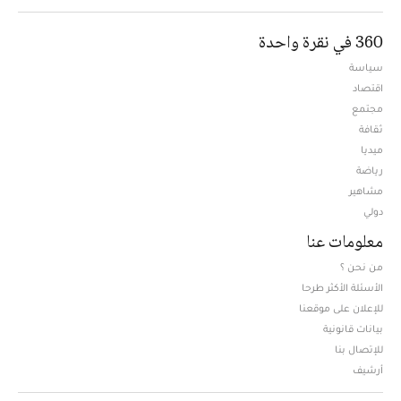
360 في نقرة واحدة
سياسة
اقتصاد
مجتمع
ثقافة
ميديا
Opens in new window
رياضة
مشاهير
دولي
معلومات عنا
من نحن ؟
الأسئلة الأكثر طرحا
للإعلان على موقعنا
بيانات قانونية
للإتصال بنا
أرشيف