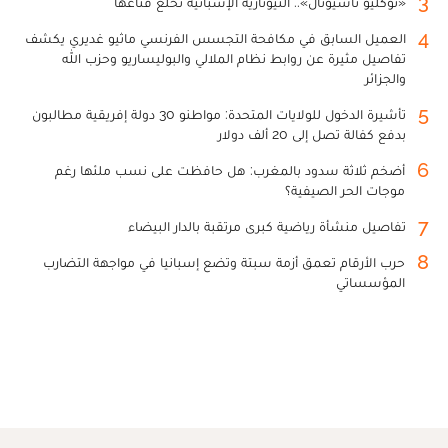
3
«نوكليو ناسيونال».. النيونازية الإسبانية تخلع قناعها
4
العميل السابق في مكافحة التجسس الفرنسي ماثيو غديري يكشف
تفاصيل مثيرة عن روابط نظام الملالي والبوليساريو وحزب الله
والجزائر
5
تأشيرة الدخول للولايات المتحدة: مواطنو 30 دولة إفريقية مطالبون
بدفع كفالة تصل إلى 20 ألف دولار
6
أضخم ثلاثة سدود بالمغرب: هل حافظت على نسب ملئها رغم
موجات الحر الصيفية؟
7
تفاصيل منشأة رياضية كبرى مرتقبة بالدار البيضاء
8
حرب الأرقام تعمق أزمة سبتة وتضع إسبانيا في مواجهة التضارب
المؤسساتي