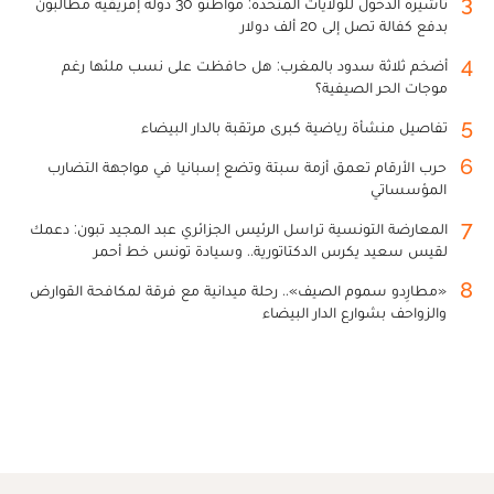
3
تأشيرة الدخول للولايات المتحدة: مواطنو 30 دولة إفريقية مطالبون
بدفع كفالة تصل إلى 20 ألف دولار
4
أضخم ثلاثة سدود بالمغرب: هل حافظت على نسب ملئها رغم
موجات الحر الصيفية؟
5
تفاصيل منشأة رياضية كبرى مرتقبة بالدار البيضاء
6
حرب الأرقام تعمق أزمة سبتة وتضع إسبانيا في مواجهة التضارب
المؤسساتي
7
المعارضة التونسية تراسل الرئيس الجزائري عبد المجيد تبون: دعمك
لقيس سعيد يكرس الدكتاتورية.. وسيادة تونس خط أحمر
8
«مطارِدو سموم الصيف».. رحلة ميدانية مع فرقة لمكافحة القوارض
والزواحف بشوارع الدار البيضاء