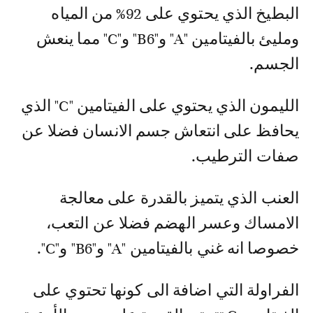
البطيخ الذي يحتوي على 92% من المياه
ومليئ بالفيتامين "A" و"B6" و"C" مما ينعش
الجسم.
الليمون الذي يحتوي على الفيتامين "C" الذي
يحافظ على انتعاش جسم الانسان فضلا عن
صفات الترطيب.
العنب الذي يتميز بالقدرة على معالجة
الامساك وعسر الهضم فضلا عن التعب،
خصوصا انه غني بالفيتامين "A" و"B6" و"C".
الفراولة التي اضافة الى كونها تحتوي على