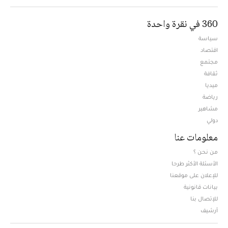
360 في نقرة واحدة
سياسة
اقتصاد
مجتمع
ثقافة
ميديا
Opens in new window
رياضة
مشاهير
دولي
معلومات عنا
من نحن ؟
الأسئلة الأكثر طرحا
للإعلان على موقعنا
بيانات قانونية
للإتصال بنا
أرشيف