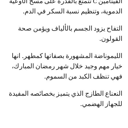
الفيتامين C تتمتع بالقدرة على مسح الأوعية
الدموية، وتنظيم نسبة السكر في الدم.
التفاح يزود الجسم بالألياف ويؤمن صحة
القولون.
الليموناضة المشهورة بصفاتها كمطهر. انها
خيار مهم وجيد خلال شهر رمضان المبارك،
فهي تنظف الكبد من السموم.
النعناع الطازج الذي يتميز بخصائصه المفيدة
للجهاز الهضمي.